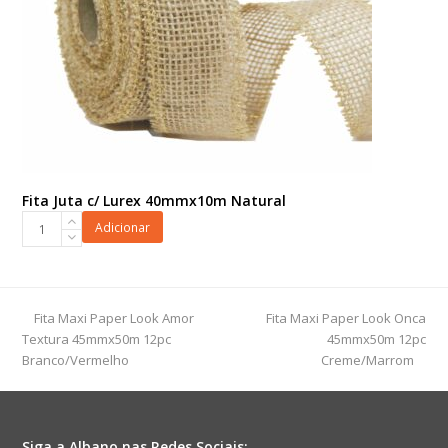
Fita Juta c/ Lurex 40mmx10m Natural
Fita
Adicionar
Juta
c/
Lurex
40mmx10m
previous
next
Fita Maxi Paper Look Amor
Fita Maxi Paper Look Onca
Natural
post:
post:
Textura 45mmx50m 12pc
45mmx50m 12pc
quantidade
Branco/Vermelho
Creme/Marrom
Siga a Albano nas Redes Sociais: