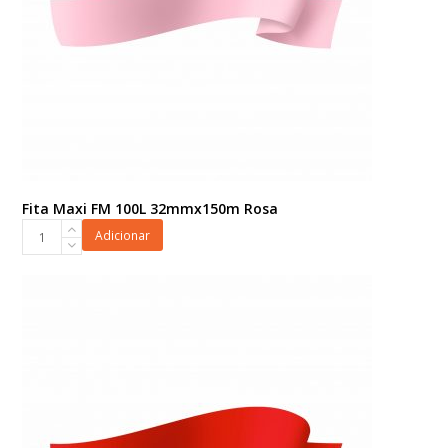
Fita Maxi FM 100L 32mmx150m Rosa
Fita
Adicionar
Maxi
FM
100L
32mmx150m
Rosa
quantidade