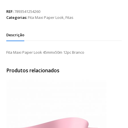
Paper
Look
REF:
7893541254260
45mmx50m
Categorias:
Fita Maxi Paper Look
,
Fitas
12pc
Branco
quantidade
Descrição
Fita Maxi Paper Look 45mmx50m 12pc Branco
Produtos relacionados