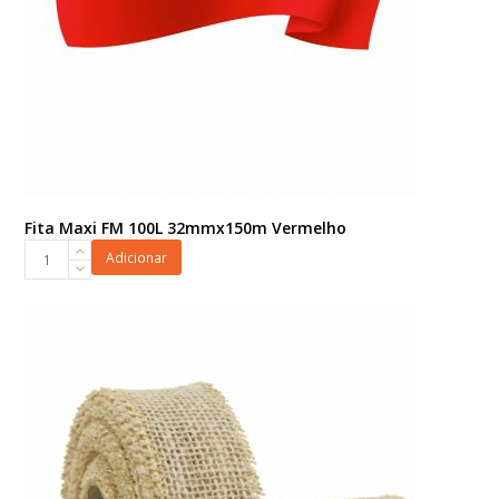
Fita Maxi FM 100L 32mmx150m Vermelho
Fita
Adicionar
Maxi
FM
100L
32mmx150m
Vermelho
quantidade