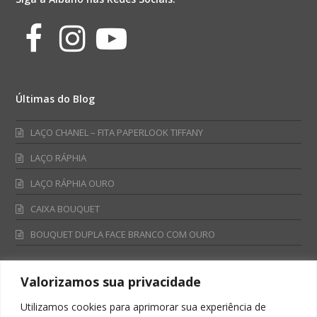
Facebook
Instagram
Youtube
Últimas do Blog
LAÇO CHANEL – FITA PAPERLOOK TIFFANY
LAÇO RÁPHIA
LAÇO RÁPHIA OURO
CAIXA BOUQUET
BOUQUET DUPLA FACE BRANCO COM OURO
Valorizamos sua privacidade
Fale Conosco
Utilizamos cookies para aprimorar sua experiência de
Televendas: