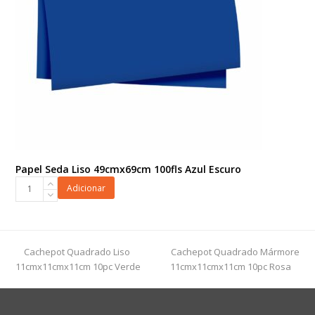
Papel Seda Liso 49cmx69cm 100fls Azul Escuro
Papel
Adicionar
Seda
Liso
49cmx69cm
100fls
previous
next
Cachepot Quadrado Liso
Cachepot Quadrado Mármore
Azul
post:
post:
11cmx11cmx11cm 10pc Verde
11cmx11cmx11cm 10pc Rosa
Escuro
quantidade