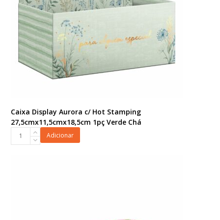
Caixa Display Aurora c/ Hot Stamping
27,5cmx11,5cmx18,5cm 1pç Verde Chá
Caixa
Adicionar
Display
Aurora
c/
Hot
Stamping
27,5cmx11,5cmx18,5cm
1pç
Verde