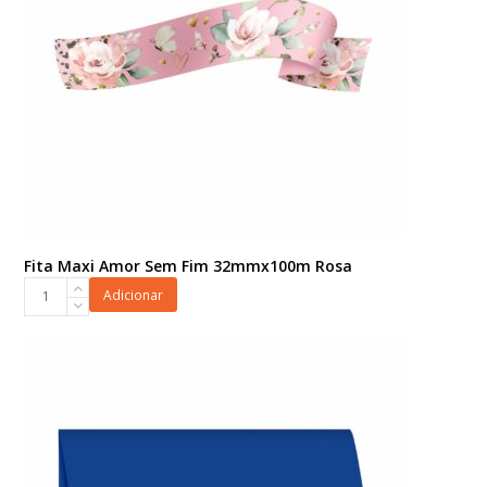
Chá
quantidade
Fita Maxi Amor Sem Fim 32mmx100m Rosa
Fita
Adicionar
Maxi
Amor
Sem
Fim
32mmx100m
Rosa
quantidade