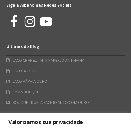
Siga a Albano nas Redes Sociais:
Facebook
Instagram
Youtube
Últimas do Blog
LAÇO CHANEL – FITA PAPERLOOK TIFFANY
LAÇO RÁPHIA
LAÇO RÁPHIA OURO
CAIXA BOUQUET
BOUQUET DUPLA FACE BRANCO COM OURO
Valorizamos sua privacidade
Fale Conosco