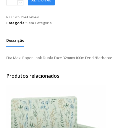
ADICIONAR
Maxi
Paper
Look
REF:
7893541345470
Dupla
Categoria:
Sem Categoria
Face
32mmx100m
Fendi/Barbante
Descrição
quantidade
Fita Maxi Paper Look Dupla Face 32mmx100m Fendi/Barbante
Produtos relacionados