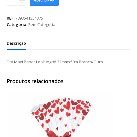
ADICIONAR
Maxi
Paper
Look
REF:
7893541334375
Ingrid
Categoria:
Sem Categoria
32mmx50m
Branco/Ouro
quantidade
Descrição
Fita Maxi Paper Look Ingrid 32mmx50m Branco/Ouro
Produtos relacionados