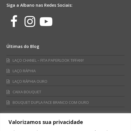
Siga a Albano nas Redes Sociais:
Facebook
Instagram
Youtube
Últimas do Blog
LAÇO CHANEL – FITA PAPERLOOK TIFFANY
LAÇO RÁPHIA
LAÇO RÁPHIA OURO
CAIXA BOUQUET
BOUQUET DUPLA FACE BRANCO COM OURO
Valorizamos sua privacidade
Fale Conosco