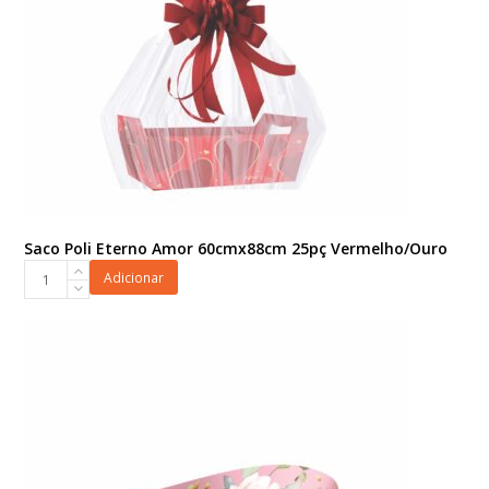
Saco Poli Eterno Amor 60cmx88cm 25pç Vermelho/Ouro
Saco
Adicionar
Poli
Eterno
Amor
60cmx88cm
25pç
Vermelho/Ouro
quantidade