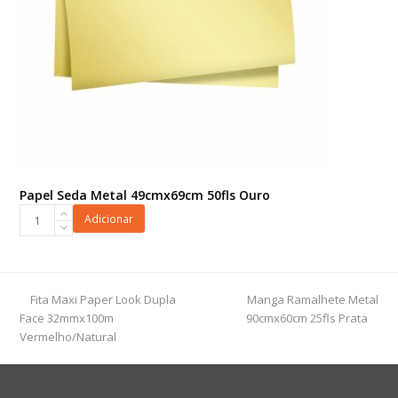
Papel Seda Metal 49cmx69cm 50fls Ouro
Papel
Adicionar
Seda
Metal
49cmx69cm
50fls
previous
next
Fita Maxi Paper Look Dupla
Manga Ramalhete Metal
Ouro
post:
post:
Face 32mmx100m
90cmx60cm 25fls Prata
quantidade
Vermelho/Natural