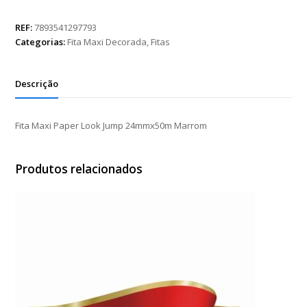
Paper
Look
REF:
7893541297793
Jump
Categorias:
Fita Maxi Decorada
,
Fitas
24mmx50m
Marrom
quantidade
Descrição
Fita Maxi Paper Look Jump 24mmx50m Marrom
Produtos relacionados