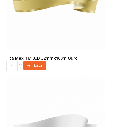
Fita Maxi FM 03D 32mmx100m Ouro
Fita
Adicionar
Maxi
FM
03D
32mmx100m
Ouro
quantidade