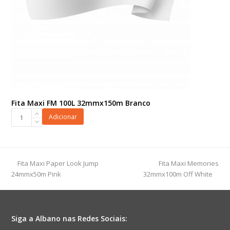
Fita Maxi FM 100L 32mmx150m Branco
Fita
Adicionar
Maxi
FM
100L
32mmx150m
previous
next
Fita Maxi Paper Look Jump
Fita Maxi Memories
Branco
post:
post:
24mmx50m Pink
32mmx100m Off White
quantidade
Siga a Albano nas Redes Sociais: