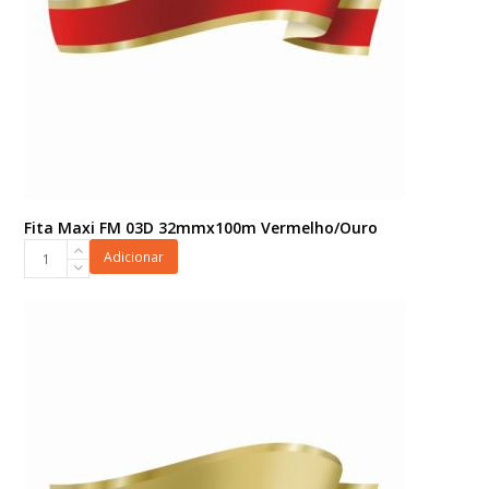
Fita Maxi FM 03D 32mmx100m Vermelho/Ouro
Fita
Adicionar
Maxi
FM
03D
32mmx100m
Vermelho/Ouro
quantidade