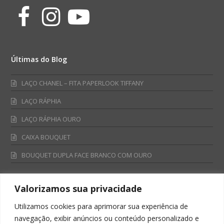
Facebook
Instagram
Youtube
Últimas do Blog
LAÇO CHANEL – FITA PAPERLOOK TIFFANY
LAÇO RÁPHIA
LAÇO RÁPHIA OURO
CAIXA BOUQUET
BOUQUET DUPLA FACE BRANCO COM OURO
Valorizamos sua privacidade
Fale Conosco
Utilizamos cookies para aprimorar sua experiência de
Televendas:
navegação, exibir anúncios ou conteúdo personalizado e
0800 701 4866