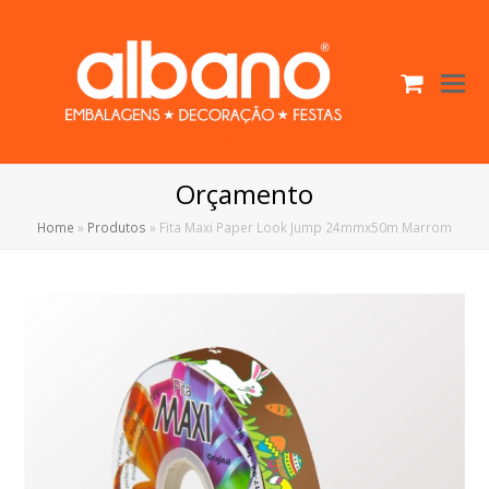
Cart
O
Mo
M
Orçamento
Home
»
Produtos
»
Fita Maxi Paper Look Jump 24mmx50m Marrom