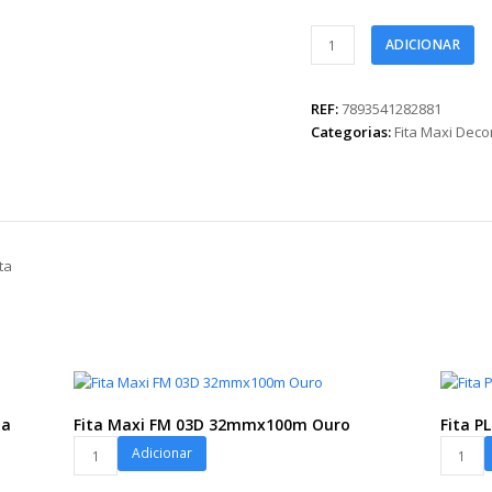
Fita
ADICIONAR
Maxi
Paper
Look
REF:
7893541282881
Marie
Categorias:
Fita Maxi Dec
32mmx100m
Preta
quantidade
ta
la
Fita Maxi FM 03D 32mmx100m Ouro
Fita 
Fita
Fita
Adicionar
Maxi
PL