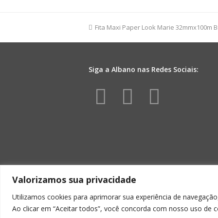
FM
03D
32mmx100m
previous
Fita Maxi Paper Look Marie 32mmx100m 
Amarela
post:
quantidade
Siga a Albano nas Redes Sociais:
Facebook
Instagr
Yout
Valorizamos sua privacidade
Utilizamos cookies para aprimorar sua experiência de navegação,
Ao clicar em “Aceitar todos”, você concorda com nosso uso de c
ALBA