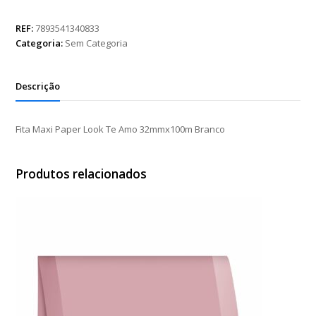
Paper
Look
REF:
7893541340833
Te
Categoria:
Sem Categoria
Amo
32mmx100m
Branco
Descrição
quantidade
Fita Maxi Paper Look Te Amo 32mmx100m Branco
Produtos relacionados