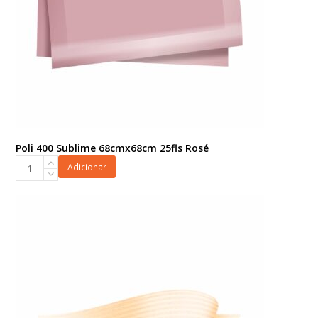
Poli 400 Sublime 68cmx68cm 25fls Rosé
Poli
Adicionar
400
Sublime
68cmx68cm
25fls
Rosé
quantidade