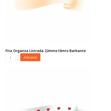
Fita Organza Listrada 22mmx10mts Barbante
Fita
Adicionar
Organza
Listrada
22mmx10mts
Barbante
quantidade