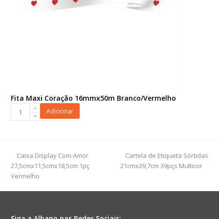
Fita Maxi Coração 16mmx50m Branco/Vermelho
Fita
Adicionar
Maxi
Coração
16mmx50m
Branco/Vermelho
previous
next
Caixa Display Com Amor
Cartela de Etiqueta Sortidas
quantidade
post:
post:
27,5cmx11,5cmx18,5cm 1pç
21cmx29,7cm 39pçs Multicor
Vermelho
Siga a Albano nas Redes Sociais: