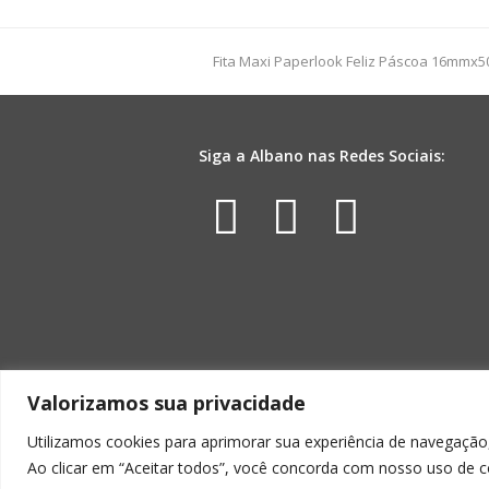
Coroa
300g
Incolor
previous
Fita Maxi Paperlook Feliz Páscoa 16mmx5
quantidade
post:
Siga a Albano nas Redes Sociais:
Facebook
Instagr
Yout
Valorizamos sua privacidade
Utilizamos cookies para aprimorar sua experiência de navegação,
Ao clicar em “Aceitar todos”, você concorda com nosso uso de c
ALBA