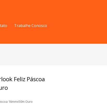
tato
Trabalhe Conosco
rlook Feliz Páscoa
uro
 Páscoa 16mmx50m Ouro