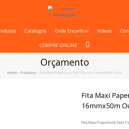
rodutos
Catálogos
Onde Encontrar
Vídeos
Con
COMPRE ONLINE
Orçamento
Home
»
Produtos
»
Fita Maxi Paperlook Feliz Páscoa 16mmx50m Ouro
Fita Maxi Pape
16mmx50m O
Fita Maxi Paperlook Feliz