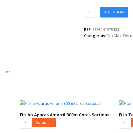
Fita
ADICIONAR
Maxi
Paperlook
Feliz
REF:
7893541379185
Páscoa
Categorias:
Fita Maxi Dec
16mmx50m
Ouro
quantidade
m Ouro
Fitilho Aparas Amarril 300m Cores Sortidas
Fita T
Fitilho
Fita
Adicionar
Aparas
Tnt