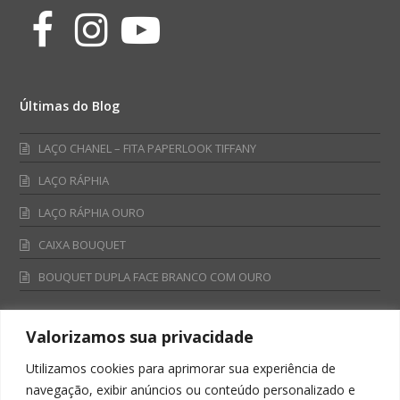
Facebook
Instagram
Youtube
Últimas do Blog
LAÇO CHANEL – FITA PAPERLOOK TIFFANY
LAÇO RÁPHIA
LAÇO RÁPHIA OURO
CAIXA BOUQUET
BOUQUET DUPLA FACE BRANCO COM OURO
Valorizamos sua privacidade
Fale Conosco
Utilizamos cookies para aprimorar sua experiência de
Televendas:
navegação, exibir anúncios ou conteúdo personalizado e
0800 701 4866