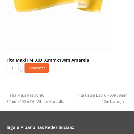
Fita Maxi FM 03D 32mmx100m Amarela
Fita
Adicionar
Maxi
FM
03D
32mmx100m
previous
next
Fita Maxi Pesponto
Fita Cetim Liso CF-009 38mm
Amarela
post:
post:
32mmx100m Off White/Marsalla
10m Laranja
quantidade
Siga a Albano nas Redes Sociais: