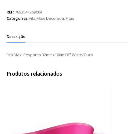
Pesponto
32mmx100m
REF:
7893541269004
Off
Categorias:
Fita Maxi Decorada
,
Fitas
White/Ouro
quantidade
Descrição
Fita Maxi Pesponto 32mmx100m Off White/Ouro
Produtos relacionados