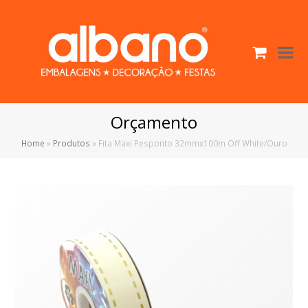
Cart
O
Mo
M
Orçamento
Home
»
Produtos
»
Fita Maxi Pesponto 32mmx100m Off White/Ouro