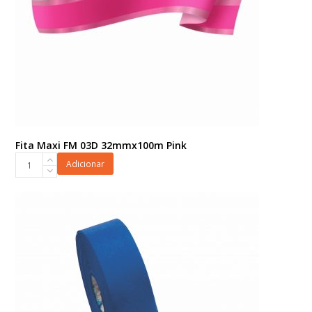
Fita Maxi FM 03D 32mmx100m Pink
Fita
Adicionar
Maxi
FM
03D
32mmx100m
Pink
quantidade