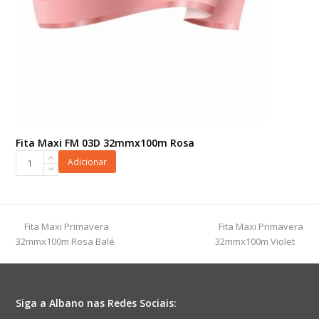
Fita Maxi FM 03D 32mmx100m Rosa
Fita
Adicionar
Maxi
FM
03D
32mmx100m
previous
next
Fita Maxi Primavera
Fita Maxi Primavera
Rosa
post:
post:
32mmx100m Rosa Balé
32mmx100m Violet
quantidade
Siga a Albano nas Redes Sociais: