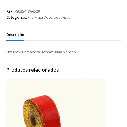
Primavera
32mmx100m
REF:
7893541366529
Narciso
Categorias:
Fita Maxi Decorada
,
Fitas
quantidade
Descrição
Fita Maxi Primavera 32mmx100m Narciso
Produtos relacionados