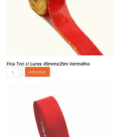
Fita Tnt c/ Lurex 45mmx25m Vermelho
Fita
Adicionar
Tnt
c/
Lurex
45mmx25m
Vermelho
quantidade