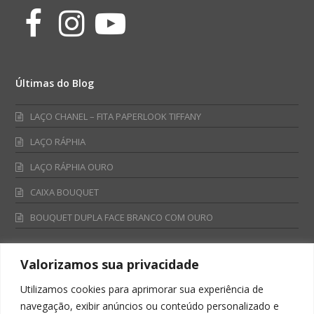
Facebook
Instagram
Youtube
Últimas do Blog
LAÇO CHANEL – FITA PAPERLOOK TIFFANY
LAÇO RÁPHIA
LAÇO RÁPHIA OURO
CAIXA BOUQUET
BOUQUET DUPLA FACE BRANCO COM OURO
Valorizamos sua privacidade
Fale Conosco
Utilizamos cookies para aprimorar sua experiência de
Televendas:
navegação, exibir anúncios ou conteúdo personalizado e
0800 701 4866