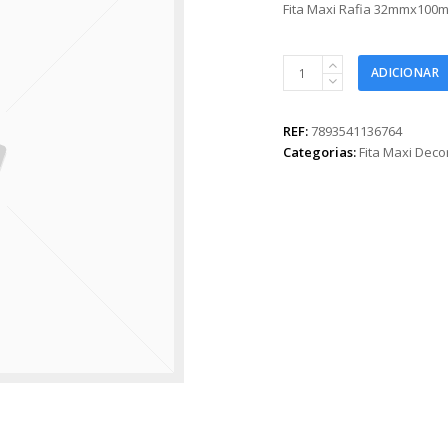
Fita Maxi Rafia 32mmx100
Fita
ADICIONAR
Maxi
Rafia
32mmx100m
REF:
7893541136764
Vermelho
Categorias:
Fita Maxi Dec
quantidade