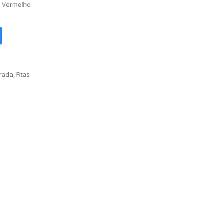
m Vermelho
orada
,
Fitas