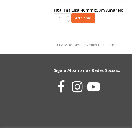
Fita Tnt Lisa 40mmx50m Amarelo
Fita
Adicionar
Tnt
Lisa
40mmx50m
Amarelo
previous
Fita Maxi Metal 32mmx100m Ouro
quantidade
post:
Siga a Albano nas Redes Sociais:
Facebook
Instagr
Yout