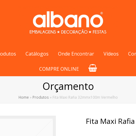
rodutos
Catálogos
Onde Encontrar
Vídeos
Co
COMPRE ONLINE
Orçamento
Home
»
Produtos
»
Fita Maxi Rafia 32mmx100m Vermelho
Fita Maxi Raf