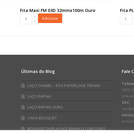
Fita Maxi FM 03D 32mmx100m Ouro
Fita 
Fita
Fita
Adicionar
Maxi
PL
FM
Coroa
03D
100mm
32mmx100m
Branco
Ouro
quanti
quantidade
Últimas do Blog
Fale 
am
ube
Telev
LAÇO CHANEL – FITA PAPERLOOK TIFFANY
0800 7
telev
LAÇO RÁPHIA
SAC:
LAÇO RÁPHIA OURO
sac@a
Intitu
CAIXA BOUQUET
instit
BOUQUET DUPLA FACE BRANCO COM OURO