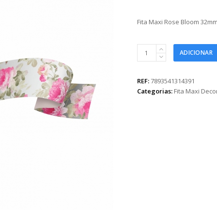
Fita Maxi Rose Bloom 32m
Fita
ADICIONAR
Maxi
Rose
Bloom
REF:
7893541314391
32mmx100m
Categorias:
Fita Maxi Dec
Prata
quantidade