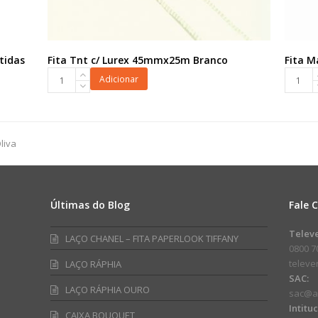
tidas
Fita Tnt c/ Lurex 45mmx25m Branco
Fita 
Fita
Fita
Adicionar
Tnt
Maxi
c/
FM
Lurex
03D
45mmx25m
32mmx
liva
Branco
Vermel
quantidade
quanti
Últimas do Blog
Fale 
am
ube
Telev
LAÇO CHANEL – FITA PAPERLOOK TIFFANY
0800 7
telev
LAÇO RÁPHIA
SAC:
LAÇO RÁPHIA OURO
sac@a
Intitu
CAIXA BOUQUET