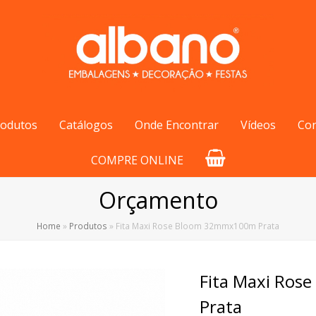
rodutos
Catálogos
Onde Encontrar
Vídeos
Co
COMPRE ONLINE
Orçamento
Home
»
Produtos
»
Fita Maxi Rose Bloom 32mmx100m Prata
Fita Maxi Ro
Prata