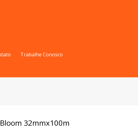
ntato
Trabalhe Conosco
se Bloom 32mmx100m