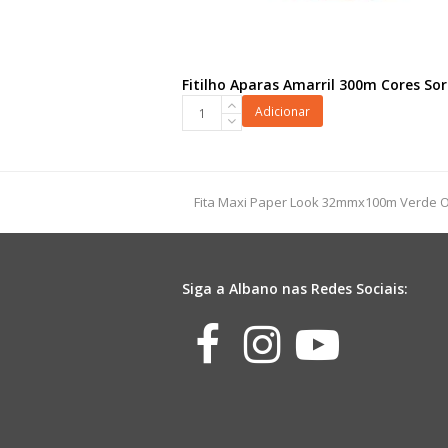
Fitilho Aparas Amarril 300m Cores Sor
Fitilho
Adicionar
Aparas
Amarril
300m
Cores
previous
Fita Maxi Paper Look 32mmx100m Verde O
Sortidas
post:
quantidade
Siga a Albano nas Redes Sociais:
Facebook
Instagr
Yout