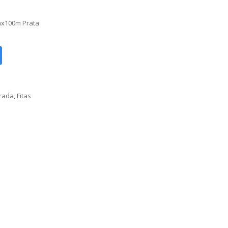
mx100m Prata
orada
,
Fitas