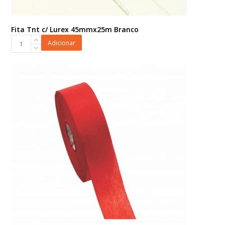
Fita Tnt c/ Lurex 45mmx25m Branco
Fita
Adicionar
Tnt
c/
Lurex
45mmx25m
Branco
quantidade