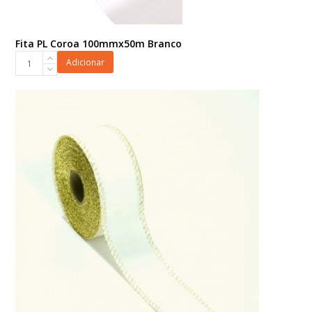
Fita PL Coroa 100mmx50m Branco
Fita
Adicionar
PL
Coroa
100mmx50m
Branco
quantidade