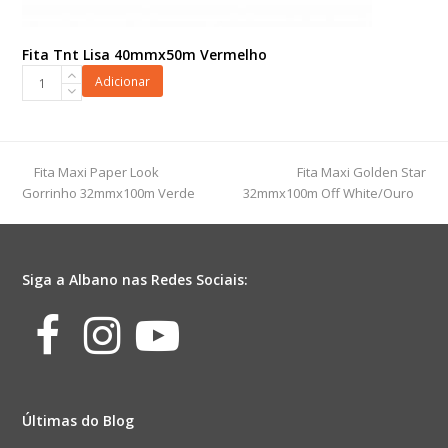
Fita Tnt Lisa 40mmx50m Vermelho
Fita
Adicionar
Tnt
Lisa
40mmx50m
Vermelho
previous
next
Fita Maxi Paper Look
Fita Maxi Golden Star
quantidade
post:
post:
Gorrinho 32mmx100m Verde
32mmx100m Off White/Ouro
Siga a Albano nas Redes Sociais:
Facebook
Instagram
Youtube
Últimas do Blog