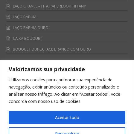
LAÇO CHANEL – FITA PAPERLOOK TIFFANY
LAÇO RÁPHIA
LAÇO RÁPHIA OURO
CAIXA BOUQUET
BOUQUET DUPLA FACE BRANCO COM OURO
Valorizamos sua privacidade
Fale Conosco
Utilizamos cookies para aprimorar sua experiência de
Televendas:
navegação, exibir anúncios ou conteúdo personalizado e
0800 701 4866
analisar nosso tráfego. Ao clicar em “Aceitar todos”, você
televendas@albano.com.br
concorda com nosso uso de cookies.
SAC:
sac@albano.com.br
Intitucional:
Aceitar tudo
institucional@albano.com.br
Personalizar