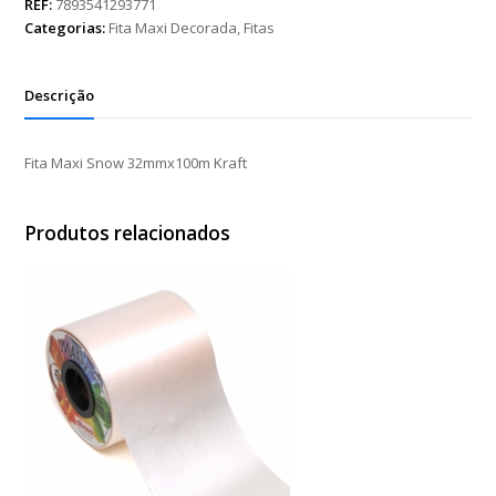
32mmx100m
REF:
7893541293771
Kraft
Categorias:
Fita Maxi Decorada
,
Fitas
quantidade
Descrição
Fita Maxi Snow 32mmx100m Kraft
Produtos relacionados