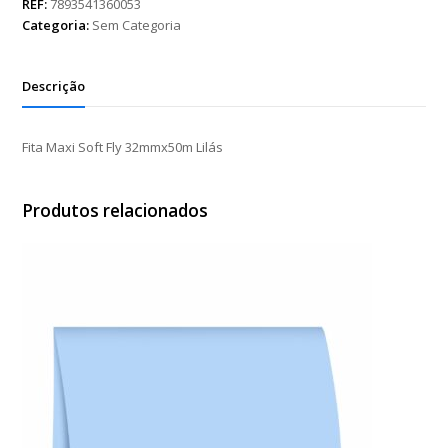
Fly
REF:
7893541360053
32mmx50m
Categoria:
Sem Categoria
Lilás
quantidade
Descrição
Fita Maxi Soft Fly 32mmx50m Lilás
Produtos relacionados