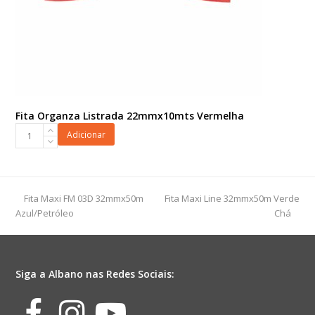
Fita Organza Listrada 22mmx10mts Vermelha
Fita
Adicionar
Organza
Listrada
22mmx10mts
Vermelha
previous
next
Fita Maxi FM 03D 32mmx50m
Fita Maxi Line 32mmx50m Verde
quantidade
post:
post:
Azul/Petróleo
Chá
Siga a Albano nas Redes Sociais:
Facebook
Instagram
Youtube