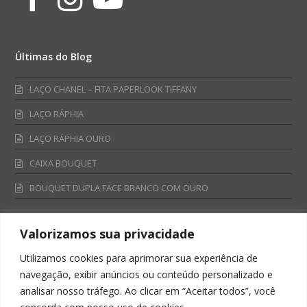
Últimas do Blog
LAÇO CHANEL – FITA PAPERLOOK TIFFANY
LAÇO RÁPHIA
LAÇO RÁPHIA OURO
CAIXA BOUQUET
BOUQUET DUPLA FACE BRANCO COM OURO
Valorizamos sua privacidade
Fale Conosco
Utilizamos cookies para aprimorar sua experiência de
Televendas:
navegação, exibir anúncios ou conteúdo personalizado e
0800 701 4866
analisar nosso tráfego. Ao clicar em “Aceitar todos”, você
televendas@albano.com.br