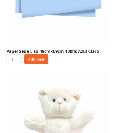
Papel Seda Liso 49cmx69cm 100fls Azul Claro
Papel
Adicionar
Seda
Liso
49cmx69cm
100fls
Azul
Claro
quantidade