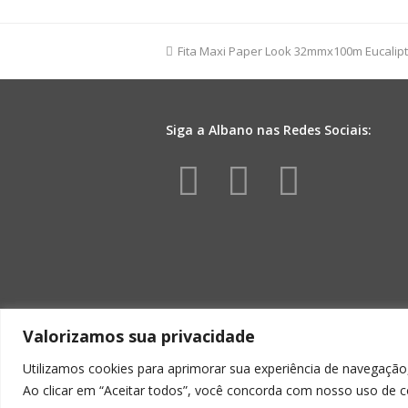
FM
03D
32mmx100m
previous
Fita Maxi Paper Look 32mmx100m Eucalip
Azul
post:
quantidade
Siga a Albano nas Redes Sociais:
Facebook
Instagr
Yout
Valorizamos sua privacidade
Utilizamos cookies para aprimorar sua experiência de navegação,
Ao clicar em “Aceitar todos”, você concorda com nosso uso de c
ALBA