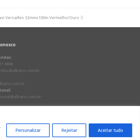
Maxi Versailles 32mmx100m Vermelho/Ouro
s
dade
Conosco
endas:
01 4866
endas@albano.com.br
lbano.com.br
cional:
ucional@albano.com.br
.
Personalizar
Rejeitar
Aceitar tudo
17-92