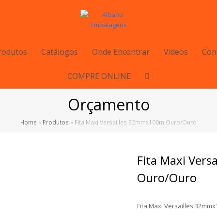
rodutos
Catálogos
Onde Encontrar
Vídeos
Con
COMPRE ONLINE
Orçamento
Home
»
Produtos
»
Fita Maxi Versailles 32mmx100m Ouro/Ouro
Fita Maxi Ver
Ouro/Ouro
Fita Maxi Versailles 32mm