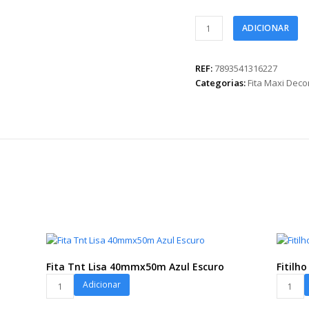
Fita
ADICIONAR
Maxi
Versailles
32mmx100m
REF:
7893541316227
Ouro/Ouro
Categorias:
Fita Maxi Dec
quantidade
Fita Tnt Lisa 40mmx50m Azul Escuro
Fitilh
Fita
Fitilho
Adicionar
Tnt
Aparas