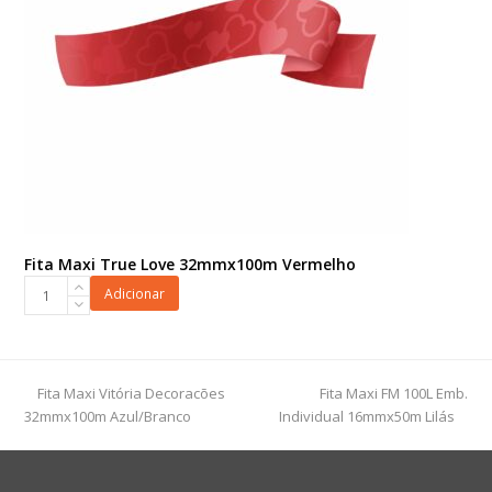
Chá
quantidade
Fita Maxi True Love 32mmx100m Vermelho
Fita
Adicionar
Maxi
True
Love
32mmx100m
previous
next
Fita Maxi Vitória Decoracões
Fita Maxi FM 100L Emb.
Vermelho
post:
post:
32mmx100m Azul/Branco
Individual 16mmx50m Lilás
quantidade