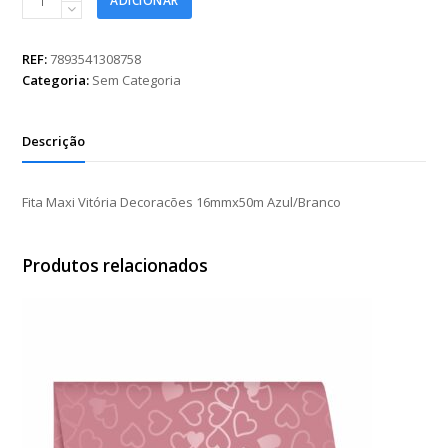
ADICIONAR
Maxi
Vitória
Decoracões
REF:
7893541308758
16mmx50m
Categoria:
Sem Categoria
Azul/Branco
quantidade
Descrição
Fita Maxi Vitória Decoracões 16mmx50m Azul/Branco
Produtos relacionados