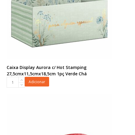
Caixa Display Aurora c/ Hot Stamping
27,5cmx11,5cmx18,5cm 1pç Verde Chá
Caixa
Adicionar
Display
Aurora
c/
Hot
Stamping
27,5cmx11,5cmx18,5cm
1pç
Verde