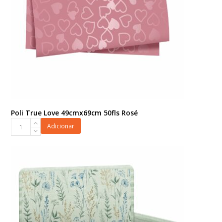
Poli True Love 49cmx69cm 50fls Rosé
Poli
Adicionar
True
Love
49cmx69cm
50fls
Rosé
quantidade