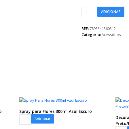
Galho
ADICIONAR
de
Glitter
3
REF:
7893541360312
Hastes
Categoria:
Acessórios
70cm
BN007
Verde
quantidade
e
o
Spray para Flores 300ml Azul Escuro
Spray
Decora
Adicionar
para
Preto/