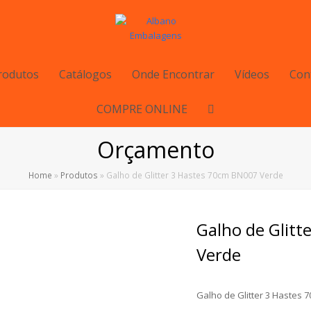
rodutos
Catálogos
Onde Encontrar
Vídeos
Con
COMPRE ONLINE
Orçamento
Home
»
Produtos
»
Galho de Glitter 3 Hastes 70cm BN007 Verde
Galho de Glitt
Verde
Galho de Glitter 3 Hastes