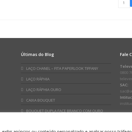
Flores
Decorat
300ml
Pelúcia
Azul
Panda
Escuro
c/
quantidade
Coracã
17cm
Preto/B
quanti
Últimas do Blog
Fale 
am
ube
Telev
LAÇO CHANEL – FITA PAPERLOOK TIFFANY
0800 7
telev
LAÇO RÁPHIA
SAC:
LAÇO RÁPHIA OURO
sac@a
Intitu
CAIXA BOUQUET
instit
BOUQUET DUPLA FACE BRANCO COM OURO
 exibir anúncios ou conteúdo personalizado e analisar nosso tráfego