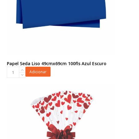
Papel Seda Liso 49cmx69cm 100fls Azul Escuro
Papel
Adicionar
Seda
Liso
49cmx69cm
100fls
Azul
Escuro
quantidade