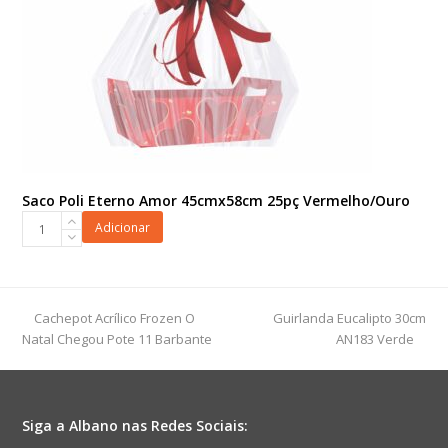
Saco Poli Eterno Amor 45cmx58cm 25pç Vermelho/Ouro
Saco
Adicionar
Poli
Eterno
Amor
45cmx58cm
previous
next
Cachepot Acrílico Frozen O
Guirlanda Eucalipto 30cm
25pç
post:
post:
Natal Chegou Pote 11 Barbante
AN183 Verde
Vermelho/Ouro
quantidade
Siga a Albano nas Redes Sociais: