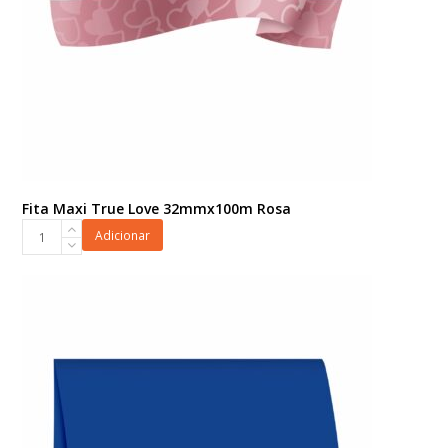
Fita Maxi True Love 32mmx100m Rosa
Fita
Adicionar
Maxi
True
Love
32mmx100m
Rosa
quantidade