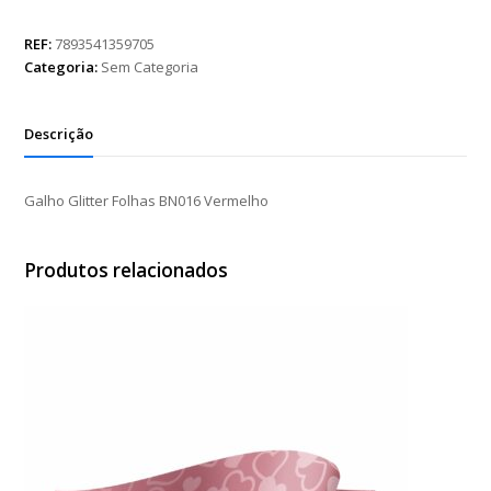
Folhas
BN016
REF:
7893541359705
Vermelho
Categoria:
Sem Categoria
quantidade
Descrição
Galho Glitter Folhas BN016 Vermelho
Produtos relacionados