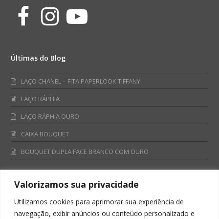
Facebook
Instagram
Youtube
Últimas do Blog
LAÇO CHANEL – FITA PAPERLOOK TIFFANY
LAÇO RÁPHIA
LAÇO RÁPHIA OURO
CAIXA BOUQUET
BOUQUET DUPLA FACE BRANCO COM OURO
Valorizamos sua privacidade
Fale Conosco
Utilizamos cookies para aprimorar sua experiência de
Televendas:
navegação, exibir anúncios ou conteúdo personalizado e
0800 701 4866