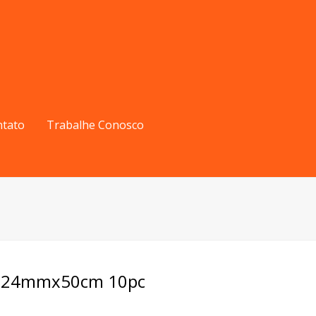
ntato
Trabalhe Conosco
D 24mmx50cm 10pc