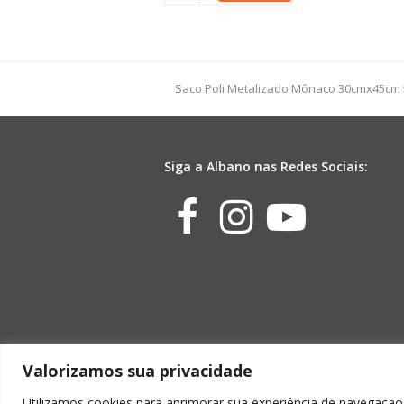
Seda
Liso
49cmx69cm
100fls
Lilás
previous
Saco Poli Metalizado Mônaco 30cmx45cm
quantidade
post:
Siga a Albano nas Redes Sociais:
Facebook
Instagr
Yout
Valorizamos sua privacidade
Utilizamos cookies para aprimorar sua experiência de navegação,