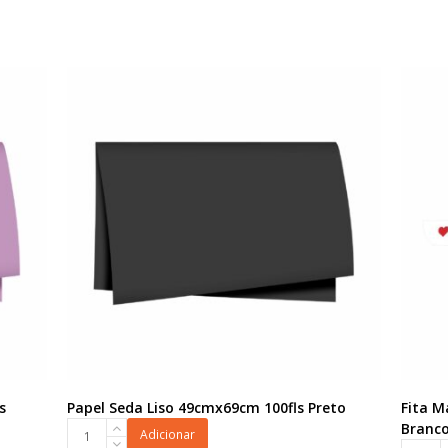
s
Papel Seda Liso 49cmx69cm 100fls Preto
Fita 
Papel
Branc
Adicionar