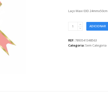
Laço Maxi 03D 24mmx50cm
Laço
ADICIONAR
Maxi
03D
24mmx50cm
REF:
7893541348563
10pc
Categoria:
Sem Categoria
Rosa/Ouro
quantidade