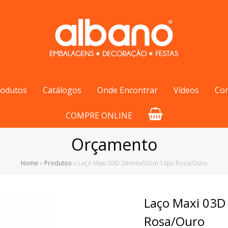
rodutos
Catálogos
Onde Encontrar
Vídeos
Co
COMPRE ONLINE
Orçamento
Home
»
Produtos
»
Laço Maxi 03D 24mmx50cm 10pc Rosa/Ouro
Laço Maxi 03
Rosa/Ouro