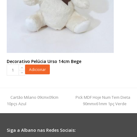
Decorativo Pelúcia Urso 14cm Bege
Decorativo
Adicionar
Pelúcia
Urso
14cm
Bege
previous
next
Cartão Milano 09cmx09cm
Pick MDF Hoje Num Tem Dieta
quantidade
post:
post:
10pçs Azul
90mmx61mm 1pç Verde
Siga a Albano nas Redes Sociais: