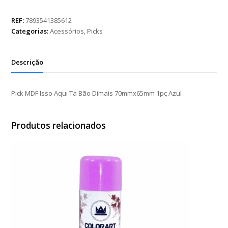
Isso
Aqui
REF:
7893541385612
Ta
Categorias:
Acessórios
,
Picks
Bão
Dimais
70mmx65mm
Descrição
1pç
Azul
quantidade
Pick MDF Isso Aqui Ta Bão Dimais 70mmx65mm 1pç Azul
Produtos relacionados