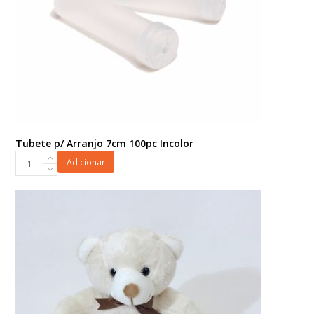
Tubete p/ Arranjo 7cm 100pc Incolor
Tubete
Adicionar
p/
Arranjo
7cm
100pc
Incolor
quantidade