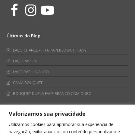
Facebook
Instagram
Youtube
Últimas do Blog
LAÇO CHANEL – FITA PAPERLOOK TIFFANY
LAÇO RÁPHIA
LAÇO RÁPHIA OURO
CAIXA BOUQUET
BOUQUET DUPLA FACE BRANCO COM OURO
Valorizamos sua privacidade
Fale Conosco
Utilizamos cookies para aprimorar sua experiência de
Televendas:
navegação, exibir anúncios ou conteúdo personalizado e
0800 701 4866