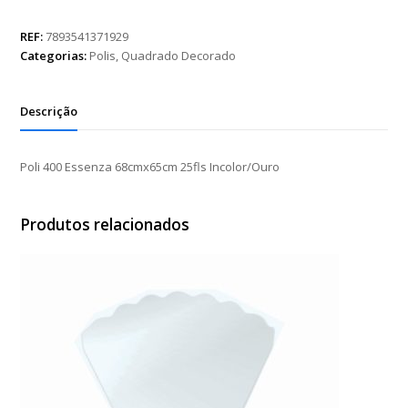
Essenza
68cmx65cm
REF:
7893541371929
25fls
Categorias:
Polis
,
Quadrado Decorado
Incolor/Ouro
quantidade
Descrição
Poli 400 Essenza 68cmx65cm 25fls Incolor/Ouro
Produtos relacionados