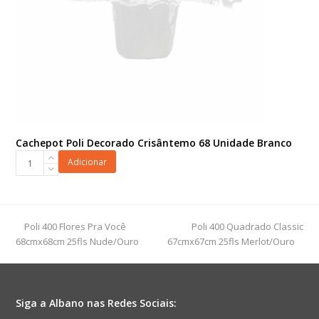
Cachepot Poli Decorado Crisântemo 68 Unidade Branco
Cachepot
Adicionar
Poli
Decorado
Crisântemo
68
previous
next
Poli 400 Flores Pra Você
Poli 400 Quadrado Classic
Unidade
post:
post:
68cmx68cm 25fls Nude/Ouro
67cmx67cm 25fls Merlot/Ouro
Branco
quantidade
Siga a Albano nas Redes Sociais: