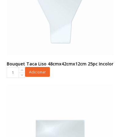
Bouquet Taca Liso 48cmx42cmx12cm 25pc Incolor
Bouquet
Adicionar
Taca
Liso
48cmx42cmx12cm
25pc
Incolor
quantidade