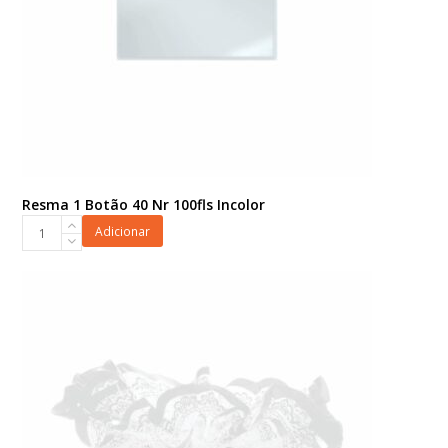
Resma 1 Botão 40 Nr 100fls Incolor
Resma
Adicionar
1
Botão
40
Nr
100fls
Incolor
quantidade