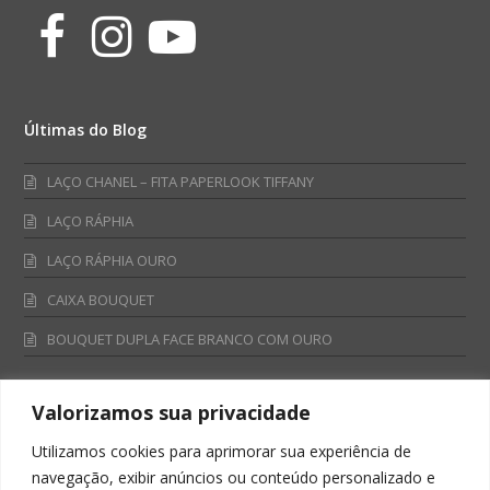
Facebook
Instagram
Youtube
Últimas do Blog
LAÇO CHANEL – FITA PAPERLOOK TIFFANY
LAÇO RÁPHIA
LAÇO RÁPHIA OURO
CAIXA BOUQUET
BOUQUET DUPLA FACE BRANCO COM OURO
Valorizamos sua privacidade
Fale Conosco
Utilizamos cookies para aprimorar sua experiência de
Televendas:
navegação, exibir anúncios ou conteúdo personalizado e
0800 701 4866