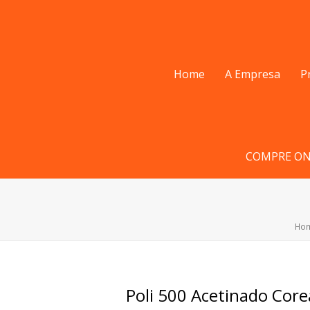
Home
A Empresa
P
COMPRE ON
Ho
Poli 500 Acetinado Cor