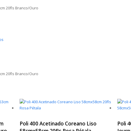
7cm 20fls Branco/Ouro
os
7cm 20fls Branco/Ouro
am
Poli 400 Acetinado Coreano Liso
Poli 
uro
58cmx58cm 20fls Rosa Pétala
Journ