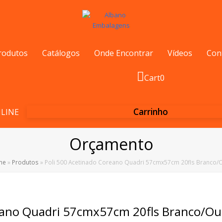
rodutos
Catálogos
Onde Encontrar
Vídeos
Con
Cart
0
Carrinho
LINE
Orçamento
me
»
Produtos
»
Poli 500 Acetinado Coreano Quadri 57cmx57cm 20fls Branco/
eano Quadri 57cmx57cm 20fls Branco/Ou