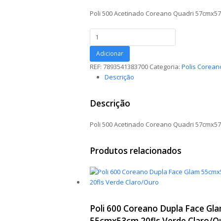
Poli 500 Acetinado Coreano Quadri 57cmx5
Poli
500
Acetinado
Adicionar
Coreano
REF:
7893541383700
Categoria:
Polis Corean
Quadri
Descrição
57cmx57cm
20fls
Descrição
Branco/Ouro
quantidade
Poli 500 Acetinado Coreano Quadri 57cmx5
Produtos relacionados
Poli 600 Coreano Dupla Face Gl
55cmx53cm 20fls Verde Claro/O