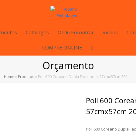
rodutos
Catálogos
Onde Encontrar
Vídeos
Con
COMPRE ONLINE
Orçamento
Home
»
Produtos
»
Poli 600 Coreano Dupla Face Jornal 57cmx57cm 20fls…
Poli 600 Corea
57cmx57cm 20f
Poli 600 Coreano Dupla Fa