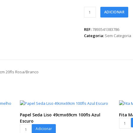
Poli
ADICIONAR
600
Coreano
Dupla
REF:
7893541383786
Face
Categoria:
Sem Categoria
Jornal
57cmx57cm
20fls
Rosa/Branco
quantidade
7cm 20fls Rosa/Branco
Papel Seda Liso 49cmx69cm 100fls Azul
Fita 
Fita
Escuro
Papel
Maxi
Adicionar