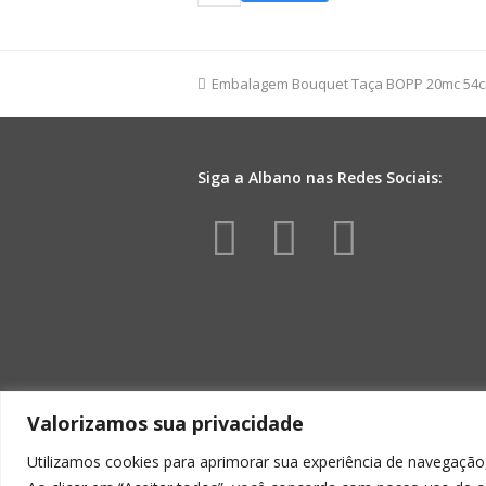
Maxi
Coração
16mmx50m
Branco/Vermelho
previous
Embalagem Bouquet Taça BOPP 20mc 54c
quantidade
post:
Siga a Albano nas Redes Sociais:
Facebook
Instagr
Yout
Valorizamos sua privacidade
Utilizamos cookies para aprimorar sua experiência de navegação,