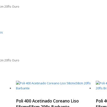
cm 20fls Ouro
os
cm 20fls Ouro
Poli 400 Acetinado Coreano Liso
Poli 
58cmx58cm 20fls Barbante
58cmx