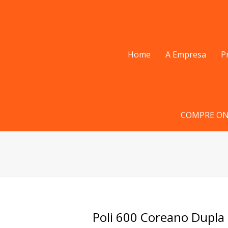
Home
A Empresa
P
COMPRE ON
Poli 600 Coreano Dupl