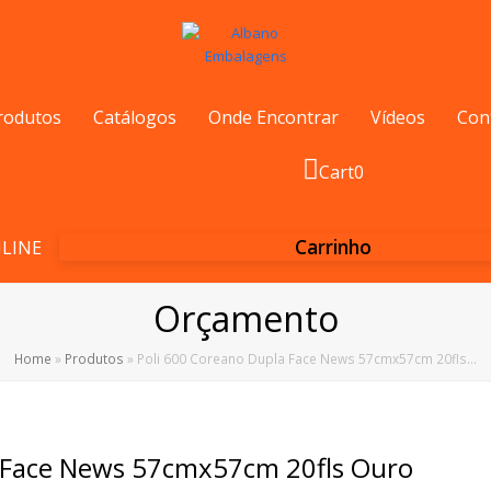
rodutos
Catálogos
Onde Encontrar
Vídeos
Con
Cart
0
Carrinho
LINE
Orçamento
Home
»
Produtos
»
Poli 600 Coreano Dupla Face News 57cmx57cm 20fls…
a Face News 57cmx57cm 20fls Ouro