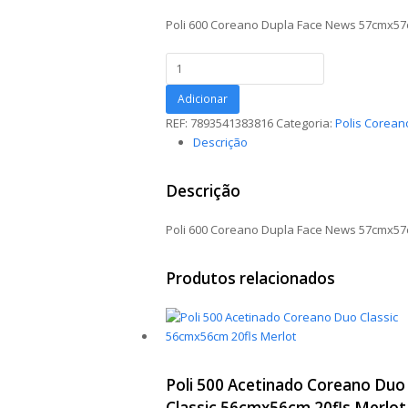
Poli 600 Coreano Dupla Face News 57cmx57
Poli
600
Coreano
Adicionar
Dupla
REF:
7893541383816
Categoria:
Polis Corean
Face
Descrição
News
57cmx57cm
Descrição
20fls
Ouro
Poli 600 Coreano Dupla Face News 57cmx57
quantidade
Produtos relacionados
Poli 500 Acetinado Coreano Duo
Classic 56cmx56cm 20fls Merlot