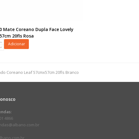
00 Mate Coreano Dupla Face Lovely
7cm 20fls Rosa
Adicionar
o
nado Coreano Leaf 57cmx57cm 20fls Branco
7cm
Conosco
dade
endas:
01 4866
endas@albano.com.br
lbano.com.br