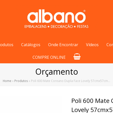
rodutos
Catálogos
Onde Encontrar
Vídeos
Co
COMPRE ONLINE
Orçamento
Home
»
Produtos
»
Poli 600 Mate Coreano Dupla Face Lovely 57cmx57cm…
Poli 600 Mate 
Lovely 57cmx5