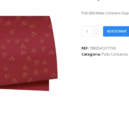
Poli 600 Mate Coreano Dup
Poli
ADICIONAR
600
Mate
Coreano
REF:
7893541377730
Dupla
Categoria:
Polis Coreanos
Face
Lovely
57cmx57cm
20fls
Vermelho
quantidade