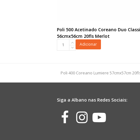
Poli 500 Acetinado Coreano Duo Class
56cmx56cm 20fls Merlot
Poli
Adicionar
500
Acetinado
Coreano
Duo
previous
Poli 400 Coreano Lumiere 57cmx57cm 20f
Classic
post:
56cmx56cm
20fls
Merlot
Siga a Albano nas Redes Sociais:
quantidade
Facebook
Instagr
Yout