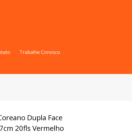
ntato
Trabalhe Conosco
Coreano Dupla Face
7cm 20fls Vermelho