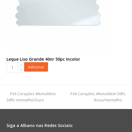
Leque Liso Grande 40nr 50pc Incolor
Leque
Adicionar
Liso
Grande
40nr
50pc
previous
next
Poli Corações 49cmx69cm
Poli Corações 49cmx69cm 50fls
Incolor
post:
post:
50fls Vermelho/Ouro
Rosa/Vermelho
quantidade
Siga a Albano nas Redes Sociais: