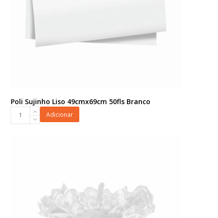
Poli Sujinho Liso 49cmx69cm 50fls Branco
Poli
Adicionar
Sujinho
Liso
49cmx69cm
50fls
Branco
quantidade