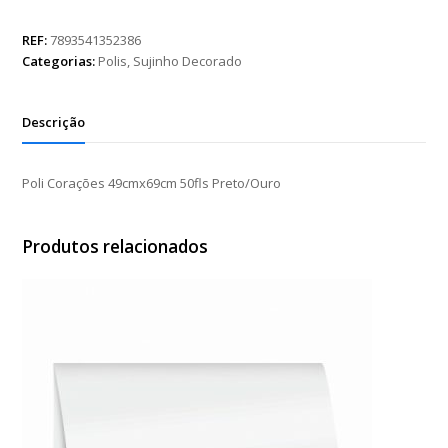
49cmx69cm
50fls
REF:
7893541352386
Preto/Ouro
Categorias:
Polis
,
Sujinho Decorado
quantidade
Descrição
Poli Corações 49cmx69cm 50fls Preto/Ouro
Produtos relacionados