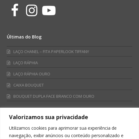
Facebook
Instagram
Youtube
Últimas do Blog
LAÇO CHANEL – FITA PAPERLOOK TIFFANY
LAÇO RÁPHIA
LAÇO RÁPHIA OURO
CAIXA BOUQUET
BOUQUET DUPLA FACE BRANCO COM OURO
Valorizamos sua privacidade
Fale Conosco
Utilizamos cookies para aprimorar sua experiência de
Televendas:
navegação, exibir anúncios ou conteúdo personalizado e
0800 701 4866