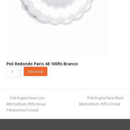
Poli Redondo Paris 48 100fls Branco
Poli
Adicionar
Redondo
Paris
48
100fls
previous
next
Poli Dupla Face Liso
Poli Dupla Face Florir
Branco
post:
post:
68cmx65cm 25fls Rosa
68cmx65cm 25fls Cristal
quantidade
Pétala/Azul Cristal