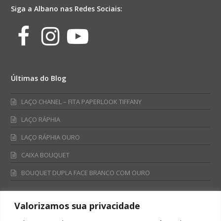
Siga a Albano nas Redes Sociais:
Facebook
Instagram
Youtube
Últimas do Blog
LAÇO CHANEL – FITA PAPERLOOK TIFFANY
LAÇO RÁPHIA
LAÇO RÁPHIA OURO
CAIXA BOUQUET
BOUQUET DUPLA FACE BRANCO COM OURO
Valorizamos sua privacidade
Fale Conosco