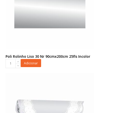
Poli Rolinho Liso 30 Nr 90cmx200cm 25fls Incolor
Poli
Adicionar
Rolinho
Liso
30
Nr
90cmx200cm
25fls
Incolor
quantidade