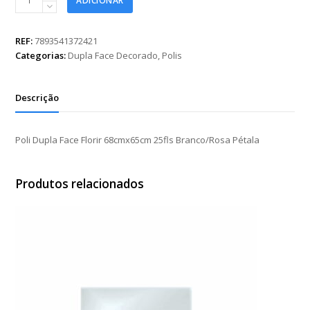
ADICIONAR
Dupla
Face
Florir
REF:
7893541372421
68cmx65cm
Categorias:
Dupla Face Decorado
,
Polis
25fls
Branco/Rosa
Pétala
Descrição
quantidade
Poli Dupla Face Florir 68cmx65cm 25fls Branco/Rosa Pétala
Produtos relacionados