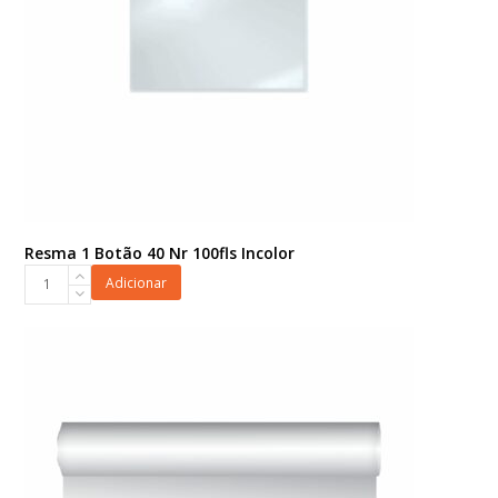
Resma 1 Botão 40 Nr 100fls Incolor
Resma
Adicionar
1
Botão
40
Nr
100fls
Incolor
quantidade