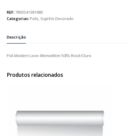
Love
49cmx69cm
REF:
7893541381980
50fls
Categorias:
Polis
,
Sujinho Decorado
Rosé/Ouro
quantidade
Descrição
Poli Modern Love 49cmx69cm 50fls Rosé/Ouro
Produtos relacionados