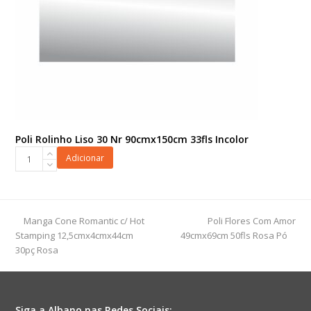
Poli Rolinho Liso 30 Nr 90cmx150cm 33fls Incolor
Poli
Adicionar
Rolinho
Liso
30
Nr
previous
next
Manga Cone Romantic c/ Hot
Poli Flores Com Amor
90cmx150cm
post:
post:
Stamping 12,5cmx4cmx44cm
49cmx69cm 50fls Rosa Pó
33fls
30pç Rosa
Incolor
quantidade
Siga a Albano nas Redes Sociais: