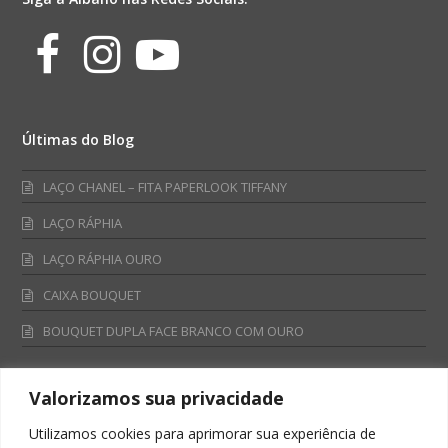
Facebook
Instagram
Youtube
Últimas do Blog
LAÇO CHANEL – FITA PAPERLOOK TIFFANY
LAÇO RÁPHIA
LAÇO RÁPHIA OURO
CAIXA BOUQUET
BOUQUET DUPLA FACE BRANCO COM OURO
Valorizamos sua privacidade
Fale Conosco
Utilizamos cookies para aprimorar sua experiência de
Televendas: