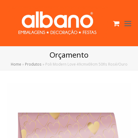
Cart
O
Mo
M
Orçamento
Home
»
Produtos
»
Poli Modern Love 49cmx69cm 50fls Rosé/Ouro