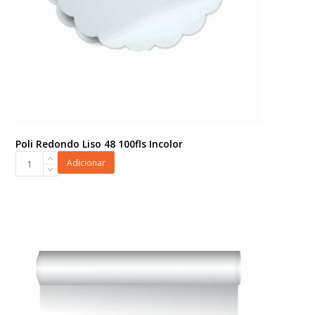
Poli Redondo Liso 48 100fls Incolor
Poli
Adicionar
Redondo
Liso
48
100fls
Incolor
quantidade