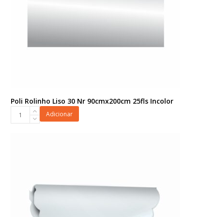
Poli Rolinho Liso 30 Nr 90cmx200cm 25fls Incolor
Poli
Adicionar
Rolinho
Liso
30
Nr
90cmx200cm
25fls
Incolor
quantidade