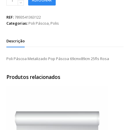
ADICIONAR
Páscoa
Metalizado
Pop
REF:
7893541363122
Páscoa
Categorias:
Poli Páscoa
,
Polis
69cmx89cm
25fls
Rosa
Descrição
quantidade
Poli Páscoa Metalizado Pop Páscoa 69cmx89cm 25fls Rosa
Produtos relacionados