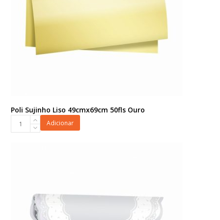
Poli Sujinho Liso 49cmx69cm 50fls Ouro
Poli
Adicionar
Sujinho
Liso
49cmx69cm
50fls
Ouro
quantidade