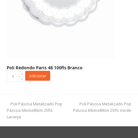
Poli Redondo Paris 48 100fls Branco
Poli
Adicionar
Redondo
Paris
48
100fls
previous
next
Poli Páscoa Metalizado Pop
Poli Páscoa Metalizado Pop
Branco
post:
post:
Páscoa 69cmx89cm 25fls
Páscoa 69cmx89cm 25fls Verde
quantidade
Laranja