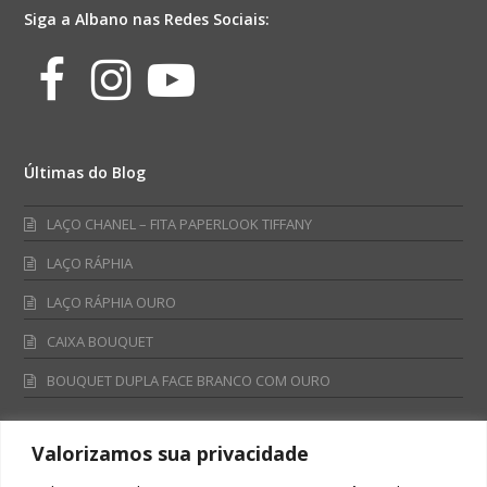
Siga a Albano nas Redes Sociais:
Facebook
Instagram
Youtube
Últimas do Blog
LAÇO CHANEL – FITA PAPERLOOK TIFFANY
LAÇO RÁPHIA
LAÇO RÁPHIA OURO
CAIXA BOUQUET
BOUQUET DUPLA FACE BRANCO COM OURO
Valorizamos sua privacidade
Fale Conosco