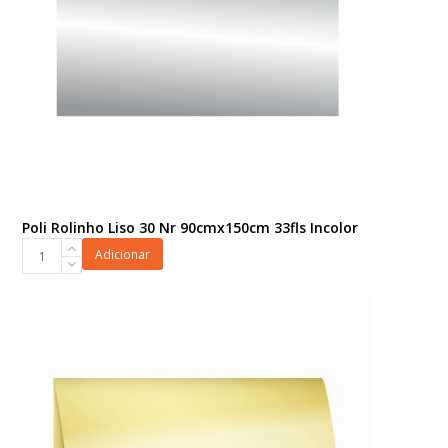
Poli Rolinho Liso 30 Nr 90cmx150cm 33fls Incolor
Poli
Adicionar
Rolinho
Liso
30
Nr
90cmx150cm
33fls
Incolor
quantidade