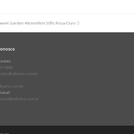
9cm
Sweet Garden 49cmx69cm 50fls Rosa/Ouro
dade
:
Conosco
endas:
01 4866
endas@albano.com.br
lbano.com.br
cional:
ucional@albano.com.br