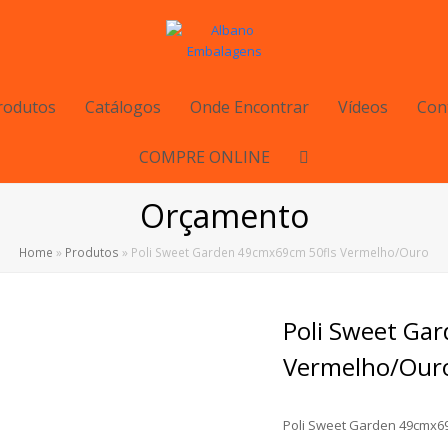
rodutos
Catálogos
Onde Encontrar
Vídeos
Con
COMPRE ONLINE
Orçamento
Home
»
Produtos
»
Poli Sweet Garden 49cmx69cm 50fls Vermelho/Ouro
Poli Sweet Ga
Vermelho/Our
Poli Sweet Garden 49cmx6