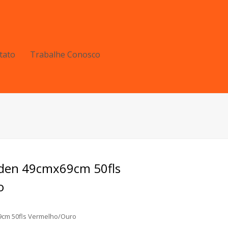
tato
Trabalhe Conosco
rden 49cmx69cm 50fls
o
9cm 50fls Vermelho/Ouro