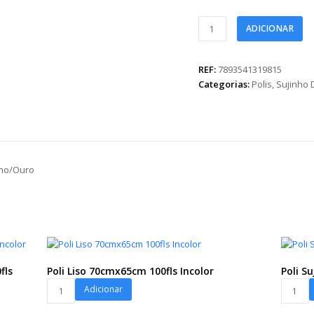
Poli
ADICIONAR
Sweet
Garden
49cmx69cm
REF:
7893541319815
50fls
Categorias:
Polis
,
Sujinho
Vermelho/Ouro
quantidade
lho/Ouro
fls
Poli Liso 70cmx65cm 100fls Incolor
Poli S
Poli
Poli
Adicionar
Liso
Sujinho