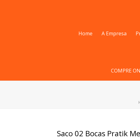
Home
A Empresa
P
COMPRE ON
Saco 02 Bocas Pratik M