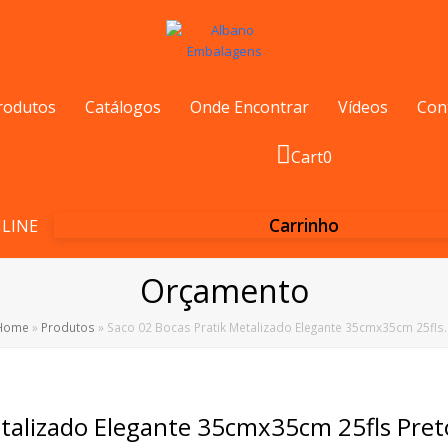
rodutos
Catálogos
Onde Encontrar
Vídeos
Con
Cart
0
Carrinho
LINE
Orçamento
Home
»
Produtos
»
Saco 02 Bocas Pratik Metalizado Elegante 35cmx35cm 25fls
etalizado Elegante 35cmx35cm 25fls Pre