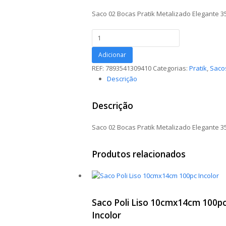
Saco 02 Bocas Pratik Metalizado Elegante 
Saco
02
Bocas
Adicionar
Pratik
REF:
7893541309410
Categorias:
Pratik
,
Saco
Metalizado
Descrição
Elegante
35cmx35cm
Descrição
25fls
Preto/Ouro
Saco 02 Bocas Pratik Metalizado Elegante 
quantidade
Produtos relacionados
Saco Poli Liso 10cmx14cm 100p
Incolor