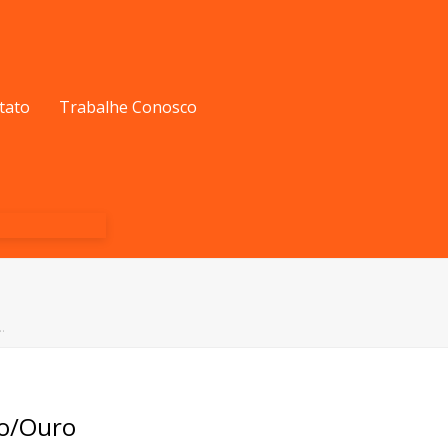
tato
Trabalhe Conosco
…
to/Ouro