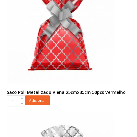
Tifanny
quantidade
Saco Poli Metalizado Viena 25cmx35cm 50pcs Vermelho
Saco
Adicionar
Poli
Metalizado
Viena
25cmx35cm
50pcs
Vermelho