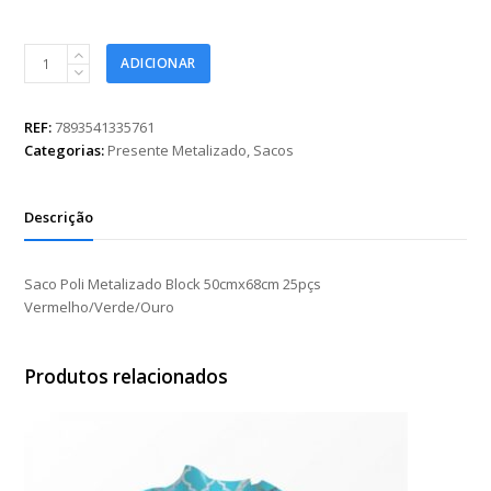
Saco
ADICIONAR
Poli
Metalizado
Block
REF:
7893541335761
50cmx68cm
Categorias:
Presente Metalizado
,
Sacos
25pçs
Vermelho/Verde/Ouro
quantidade
Descrição
Saco Poli Metalizado Block 50cmx68cm 25pçs
Vermelho/Verde/Ouro
Produtos relacionados