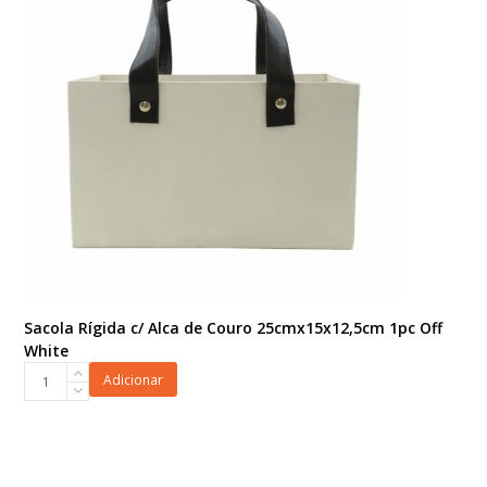
quantidade
Sacola Rígida c/ Alca de Couro 25cmx15x12,5cm 1pc Off
White
Sacola
Adicionar
Rígida
c/
Alca
de
Couro