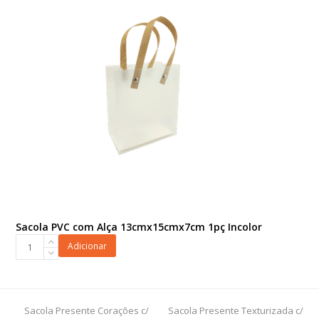
25cmx15x12,5cm
1pc
Off
White
quantidade
Sacola PVC com Alça 13cmx15cmx7cm 1pç Incolor
Sacola
Adicionar
PVC
com
Alça
13cmx15cmx7cm
previous
next
Sacola Presente Corações c/
Sacola Presente Texturizada c/
1pç