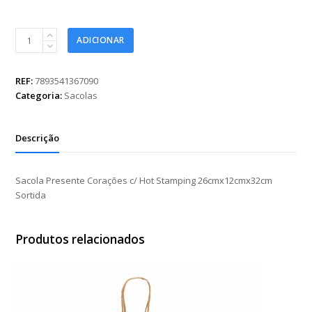
Sacola
ADICIONAR
Presente
Corações
c/
REF:
7893541367090
Hot
Categoria:
Sacolas
Stamping
26cmx12cmx32cm
Sortida
Descrição
quantidade
Sacola Presente Corações c/ Hot Stamping 26cmx12cmx32cm
Sortida
Produtos relacionados