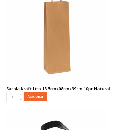
Sacola Kraft Liso 13,5cmx08cmx39cm 10pc Natural
Sacola
Adicionar
Kraft
Liso
13,5cmx08cmx39cm
10pc
Natural