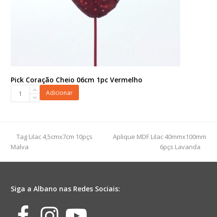
Pick Coração Cheio 06cm 1pc Vermelho
Pick
Adicionar
Coração
Cheio
06cm
1pc
previous
next
Tag Lilac 4,5cmx7cm 10pçs
Aplique MDF Lilac 40mmx100mm
Vermelho
post:
post:
Malva
6pçs Lavanda
quantidade
Siga a Albano nas Redes Sociais:
Facebook
Instagram
Youtube