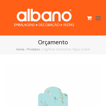
Cart
O
Mo
M
Orçamento
Home
»
Produtos
»
Tag Florir 4,5cmx7cm 10pçs Cristal