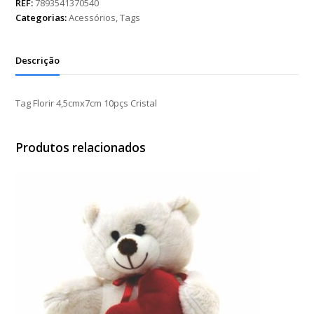
10pçs
REF:
7893541370540
Cristal
Categorias:
Acessórios
,
Tags
quantidade
Descrição
Tag Florir 4,5cmx7cm 10pçs Cristal
Produtos relacionados