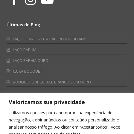
Últimas do Blog
LAÇO CHANEL – FITA PAPERLOOK TIFFANY
LAÇO RÁPHIA
LAÇO RÁPHIA OURO
CAIXA BOUQUET
BOUQUET DUPLA FACE BRANCO COM OURO
Valorizamos sua privacidade
Fale Conosco
Utilizamos cookies para aprimorar sua experiência de
Televendas:
navegação, exibir anúncios ou conteúdo personalizado e
0800 701 4866
analisar nosso tráfego. Ao clicar em “Aceitar todos”, você
televendas@albano.com.br