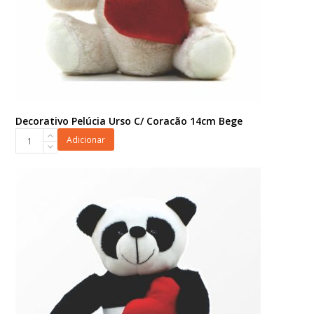
Decorativo Pelúcia Urso C/ Coracão 14cm Bege
Decorativo
Adicionar
Pelúcia
Urso
C/
Coracão
14cm
Bege
quantidade