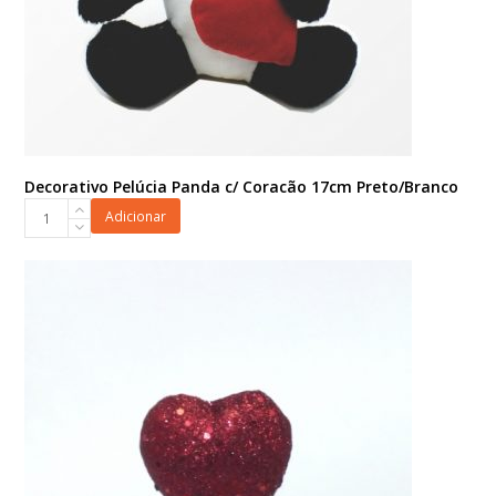
Decorativo Pelúcia Panda c/ Coracão 17cm Preto/Branco
Decorativo
Adicionar
Pelúcia
Panda
c/
Coracão
17cm
Preto/Branco
quantidade