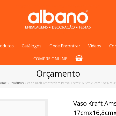
rodutos
Catálogos
Onde Encontrar
Vídeos
Co
COMPRE ONLINE
Orçamento
Home
»
Produtos
»
Vaso Kraft Amsterdam Persa 17cmx16,8cmx12cm 1pç Natur
Vaso Kraft Am
17cmx16,8cmx