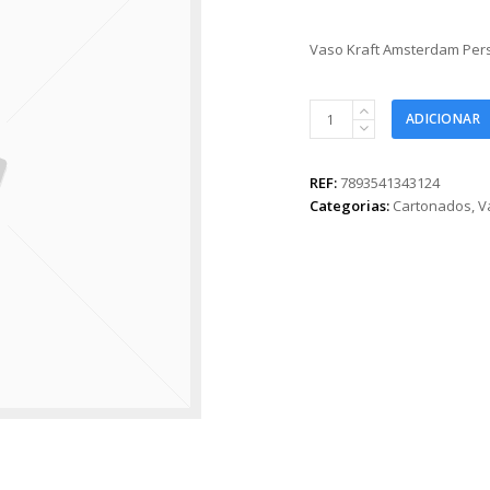
Vaso Kraft Amsterdam Per
Vaso
ADICIONAR
Kraft
Amsterdam
Persa
REF:
7893541343124
17cmx16,8cmx12cm
Categorias:
Cartonados
,
V
1pç
Natural
quantidade