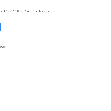
sa 17cmx16,8cmx12cm 1pç Natural
asos