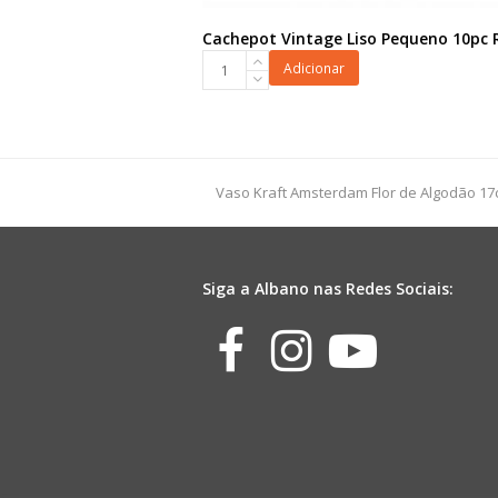
Cachepot Vintage Liso Pequeno 10pc 
Cachepot
Adicionar
Vintage
Liso
Pequeno
10pc
Rosa
previous
Vaso Kraft Amsterdam Flor de Algodão 1
quantidade
post:
Siga a Albano nas Redes Sociais:
Facebook
Instagr
Yout