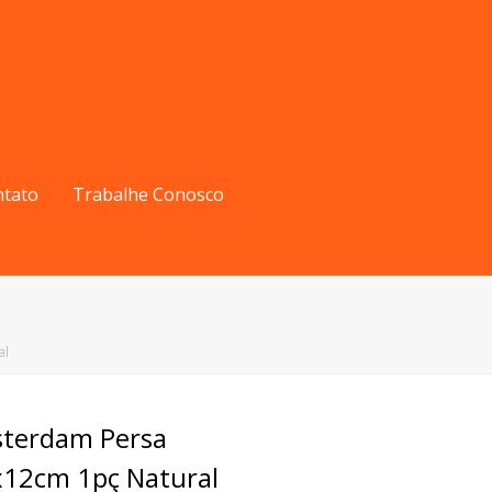
ntato
Trabalhe Conosco
al
sterdam Persa
12cm 1pç Natural