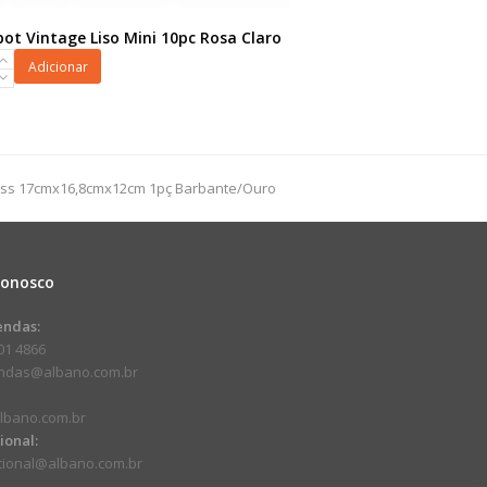
ot Vintage Liso Mini 10pc Rosa Claro
ot
Adicionar
iss 17cmx16,8cmx12cm 1pç Barbante/Ouro
dade
Conosco
endas:
01 4866
endas@albano.com.br
lbano.com.br
cional:
ucional@albano.com.br