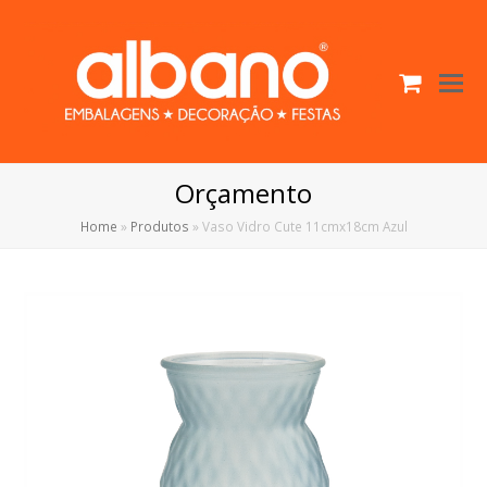
Cart
O
Mo
M
Orçamento
Home
»
Produtos
»
Vaso Vidro Cute 11cmx18cm Azul