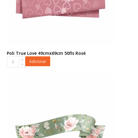
Poli True Love 49cmx69cm 50fls Rosé
Poli
Adicionar
True
Love
49cmx69cm
50fls
Rosé
quantidade