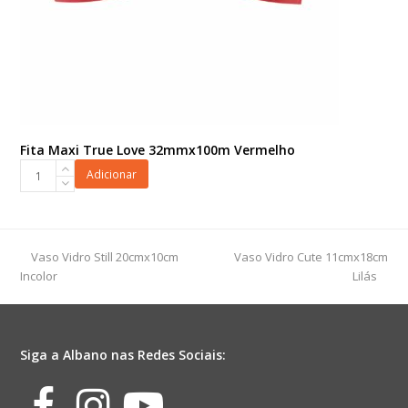
Fita Maxi True Love 32mmx100m Vermelho
Fita
Adicionar
Maxi
True
Love
32mmx100m
previous
next
Vaso Vidro Still 20cmx10cm
Vaso Vidro Cute 11cmx18cm
Vermelho
post:
post:
Incolor
Lilás
quantidade
Siga a Albano nas Redes Sociais:
Facebook
Instagram
Youtube