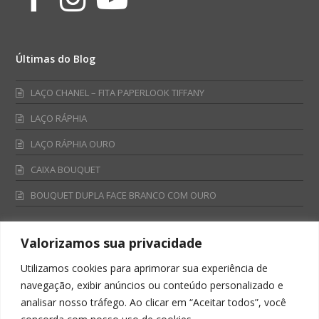
Últimas do Blog
LAÇO CHANEL – FITA PAPERLOOK TIFFANY
LAÇO RÁPHIA
LAÇO RÁPHIA OURO
CAIXA BOUQUET
BOUQUET DUPLA FACE BRANCO COM OURO
Valorizamos sua privacidade
Fale Conosco
Utilizamos cookies para aprimorar sua experiência de
Televendas:
navegação, exibir anúncios ou conteúdo personalizado e
0800 701 4866
analisar nosso tráfego. Ao clicar em “Aceitar todos”, você
televendas@albano.com.br