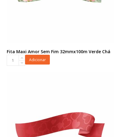
Fita Maxi Amor Sem Fim 32mmx100m Verde Chá
Fita
Adicionar
Maxi
Amor
Sem
Fim
32mmx100m
Verde
Chá
quantidade