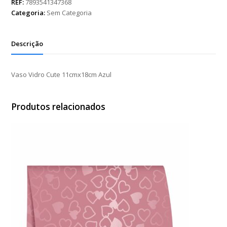
11cmx18cm
REF:
7893541347368
Azul
Categoria:
Sem Categoria
quantidade
Descrição
Vaso Vidro Cute 11cmx18cm Azul
Produtos relacionados