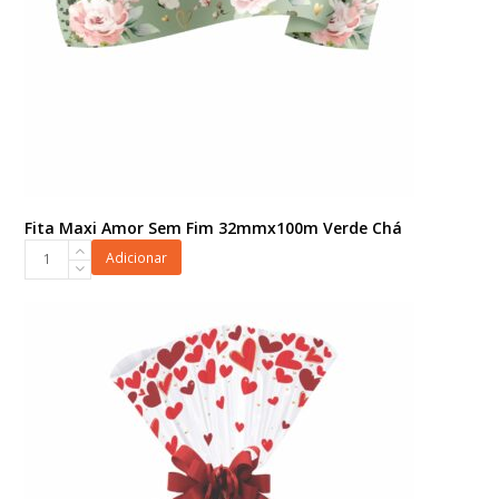
Fita Maxi Amor Sem Fim 32mmx100m Verde Chá
Fita
Adicionar
Maxi
Amor
Sem
Fim
32mmx100m
Verde
Chá
quantidade