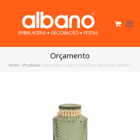
Cart
O
Mo
M
Orçamento
Home
»
Produtos
»
Vaso Vidro Lady 13,5cmx5cm 1pç Verde Sortidos