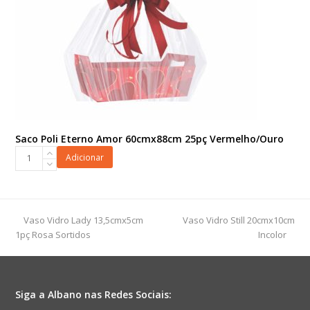
Saco Poli Eterno Amor 60cmx88cm 25pç Vermelho/Ouro
Saco
Adicionar
Poli
Eterno
Amor
60cmx88cm
previous
next
Vaso Vidro Lady 13,5cmx5cm
Vaso Vidro Still 20cmx10cm
25pç
post:
post:
1pç Rosa Sortidos
Incolor
Vermelho/Ouro
quantidade
Siga a Albano nas Redes Sociais: