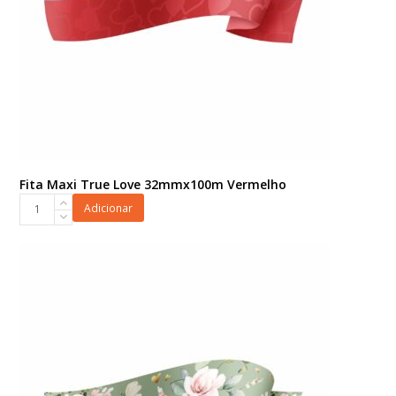
Fita Maxi True Love 32mmx100m Vermelho
Fita
Adicionar
Maxi
True
Love
32mmx100m
Vermelho
quantidade