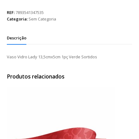
Lady
13,5cmx5cm
REF:
7893541347535
1pç
Categoria:
Sem Categoria
Verde
Sortidos
quantidade
Descrição
Vaso Vidro Lady 13,5cmx5cm 1pç Verde Sortidos
Produtos relacionados