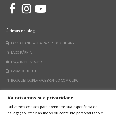
Facebook
Instagram
Youtube
Últimas do Blog
LAÇO CHANEL – FITA PAPERLOOK TIFFANY
LAÇO RÁPHIA
LAÇO RÁPHIA OURO
CAIXA BOUQUET
BOUQUET DUPLA FACE BRANCO COM OURO
Valorizamos sua privacidade
Fale Conosco
Utilizamos cookies para aprimorar sua experiência de
Televendas:
navegação, exibir anúncios ou conteúdo personalizado e
0800 701 4866