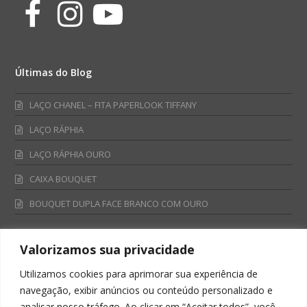
Facebook
Instagram
Youtube
Últimas do Blog
LAÇO CHANEL – FITA PAPERLOOK TIFFANY
LAÇO RÁPHIA
LAÇO RÁPHIA OURO
CAIXA BOUQUET
BOUQUET DUPLA FACE BRANCO COM OURO
Valorizamos sua privacidade
Fale Conosco
Utilizamos cookies para aprimorar sua experiência de
Televendas:
navegação, exibir anúncios ou conteúdo personalizado e
0800 701 4866
analisar nosso tráfego. Ao clicar em “Aceitar todos”, você