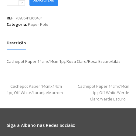
ADICIONAR
Paper
14cmx14cm
1pç
REF:
7893541368431
Rosa
Categoria:
Paper Pots
Claro/Rosa
Escuro/Lilás
quantidade
Descrição
Cachepot Paper 14cmx14cm 1pç Rosa Claro/Rosa Escuro/Lilás
previous
next
Cachepot Paper 14cmx14cm
Cachepot Paper 14cmx14cm
post:
post:
1pç Off White/Laranja/Marrom
1pç Off White/Verde
Claro/Verde Escuro
Siga a Albano nas Redes Sociais: