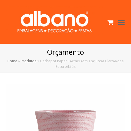
Cart
O
Mo
M
Orçamento
Home
»
Produtos
»
Cachepot Paper 14cmx14cm 1pç Rosa Claro/Rosa
Escuro/Lilás