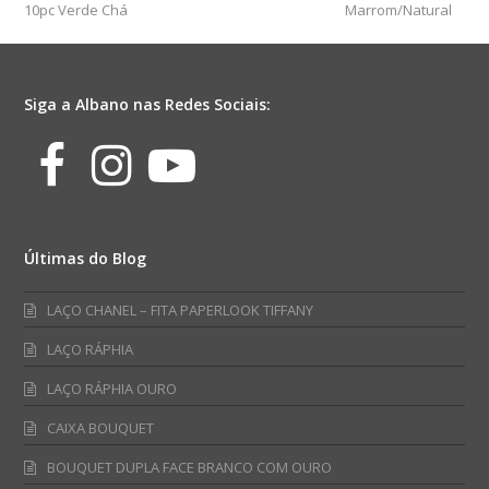
10pc Verde Chá
Marrom/Natural
Siga a Albano nas Redes Sociais:
Facebook
Instagram
Youtube
Últimas do Blog
LAÇO CHANEL – FITA PAPERLOOK TIFFANY
LAÇO RÁPHIA
LAÇO RÁPHIA OURO
CAIXA BOUQUET
BOUQUET DUPLA FACE BRANCO COM OURO