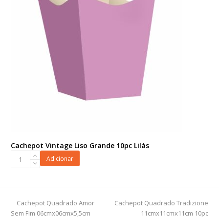
Cachepot Vintage Liso Grande 10pc Lilás
Cachepot
Adicionar
Vintage
Liso
Grande
10pc
previous
next
Cachepot Quadrado Amor
Cachepot Quadrado Tradizione
Lilás
post:
post:
Sem Fim 06cmx06cmx5,5cm
11cmx11cmx11cm 10pc
quantidade