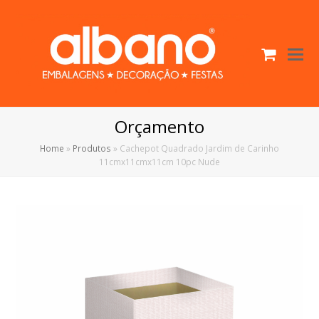
Cart
O
Mo
M
Orçamento
Home
»
Produtos
»
Cachepot Quadrado Jardim de Carinho
11cmx11cmx11cm 10pc Nude