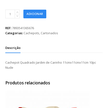
Cachepot
ADICIONAR
Quadrado
Jardim
de
REF:
7893541365676
Carinho
Categorias:
Cachepots
,
Cartonados
11cmx11cmx11cm
10pc
Nude
Descrição
quantidade
Cachepot Quadrado Jardim de Carinho 11cmx11cmx11cm 10pc
Nude
Produtos relacionados