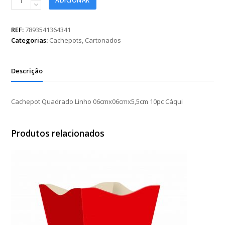
ADICIONAR
Quadrado
Linho
06cmx06cmx5,5cm
REF:
7893541364341
10pc
Categorias:
Cachepots
,
Cartonados
Cáqui
quantidade
Descrição
Cachepot Quadrado Linho 06cmx06cmx5,5cm 10pc Cáqui
Produtos relacionados