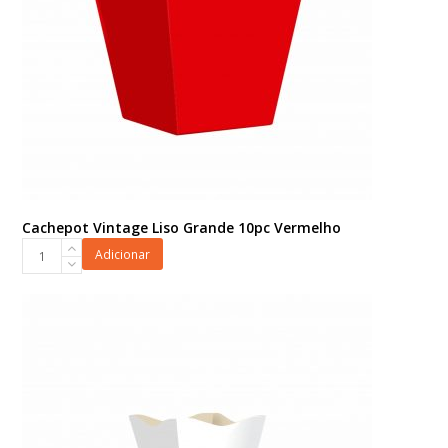
Cachepot Vintage Liso Grande 10pc Vermelho
Cachepot
Adicionar
Vintage
Liso
Grande
10pc
Vermelho
quantidade