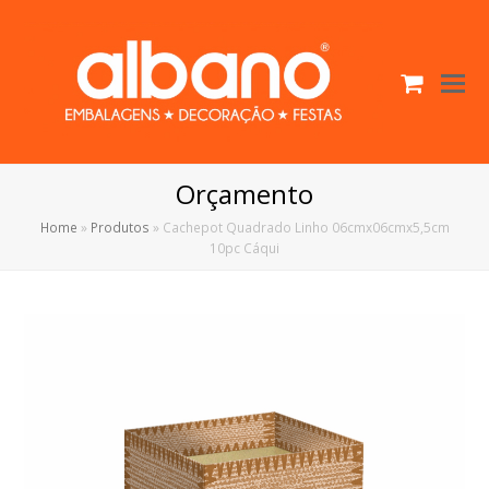
Cart
O
Mo
M
Orçamento
Home
»
Produtos
»
Cachepot Quadrado Linho 06cmx06cmx5,5cm
10pc Cáqui