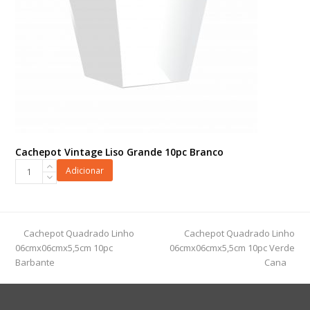
Cachepot Vintage Liso Grande 10pc Branco
Cachepot
Adicionar
Vintage
Liso
Grande
10pc
previous
next
Cachepot Quadrado Linho
Cachepot Quadrado Linho
Branco
post:
post:
06cmx06cmx5,5cm 10pc
06cmx06cmx5,5cm 10pc Verde
quantidade
Barbante
Cana