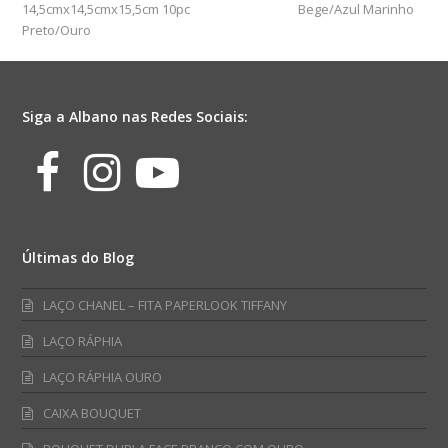
14,5cmx14,5cmx15,5cm 10pc
Bege/Azul Marinho
Preto/Ouro
Siga a Albano nas Redes Sociais:
Facebook
Instagram
Youtube
Últimas do Blog
LAÇO CHANEL – FITA PAPERLOOK TIFFANY
LAÇO RÁPHIA
LAÇO RÁPHIA OURO
CAIXA BOUQUET