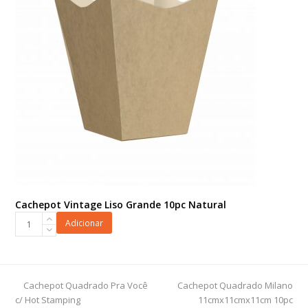
Cachepot Vintage Liso Grande 10pc Natural
Cachepot
Adicionar
Vintage
Liso
Grande
10pc
previous
next
Cachepot Quadrado Pra Você
Cachepot Quadrado Milano
Natural
post:
post:
c/ Hot Stamping
11cmx11cmx11cm 10pc
quantidade