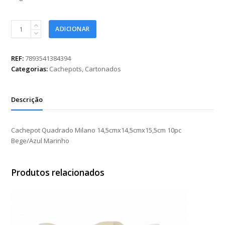
Cachepot
ADICIONAR
Quadrado
Milano
14,5cmx14,5cmx15,5cm
REF:
7893541384394
10pc
Categorias:
Cachepots
,
Cartonados
Bege/Azul
Marinho
quantidade
Descrição
Cachepot Quadrado Milano 14,5cmx14,5cmx15,5cm 10pc
Bege/Azul Marinho
Produtos relacionados