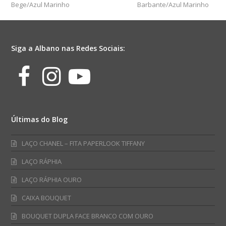
Bege/Azul Marinho
Barbante/Azul Marinho
Siga a Albano nas Redes Sociais:
Facebook
Instagram
Youtube
Últimas do Blog
LAÇO CHANEL – FITA PAPERLOOK TIFFANY
LAÇO RÁPHIA
LAÇO RÁPHIA OURO
CAIXA BOUQUET
BOUQUET DUPLA FACE BRANCO COM OURO