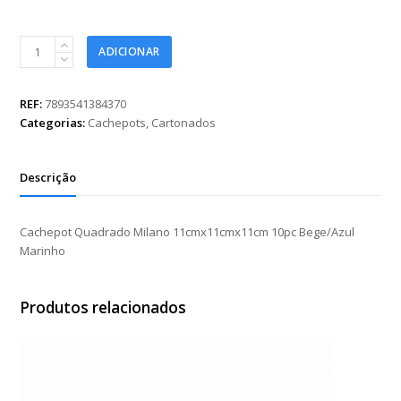
Cachepot
ADICIONAR
Quadrado
Milano
11cmx11cmx11cm
REF:
7893541384370
10pc
Categorias:
Cachepots
,
Cartonados
Bege/Azul
Marinho
quantidade
Descrição
Cachepot Quadrado Milano 11cmx11cmx11cm 10pc Bege/Azul
Marinho
Produtos relacionados