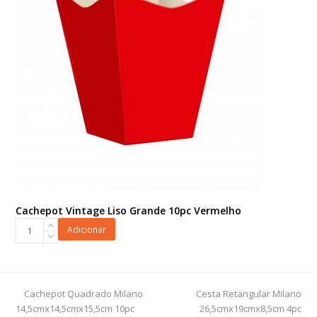
Cachepot Vintage Liso Grande 10pc Vermelho
Cachepot
Adicionar
Vintage
Liso
Grande
10pc
previous
next
Cachepot Quadrado Milano
Cesta Retangular Milano
Vermelho
post:
post:
14,5cmx14,5cmx15,5cm 10pc
26,5cmx19cmx8,5cm 4pc
quantidade