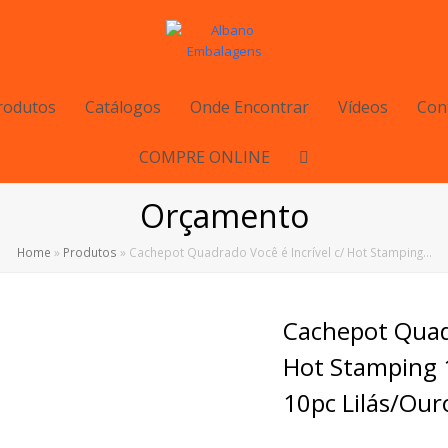
rodutos
Catálogos
Onde Encontrar
Vídeos
Con
COMPRE ONLINE
Orçamento
Home
»
Produtos
»
Cachepot Quadrado Você é Incrível c/ Hot Stamping…
Cachepot Quadr
Hot Stamping
10pc Lilás/Our