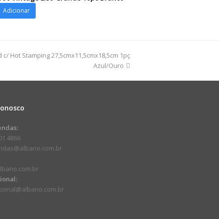
ot
Adicionar
d c/ Hot Stamping 27,5cmx11,5cmx18,5cm 1pç
Azul/Ouro
dade
Conosco
endas:
01 4866
endas@albano.com.br
lbano.com.br
cional:
ucional@albano.com.br