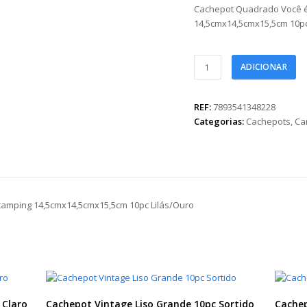
Cachepot Quadrado Você é 
14,5cmx14,5cmx15,5cm 10pc
Cachepot
ADICIONAR
Quadrado
Você
é
REF:
7893541348228
Incrível
Categorias:
Cachepots
,
Ca
c/
Hot
Stamping
14,5cmx14,5cmx15,5cm
10pc
Stamping 14,5cmx14,5cmx15,5cm 10pc Lilás/Ouro
Lilás/Ouro
quantidade
 Claro
Cachepot Vintage Liso Grande 10pc Sortido
Cachep