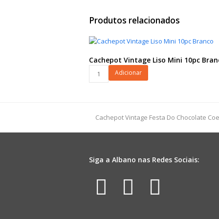
Produtos relacionados
Cachepot Vintage Liso Mini 10pc Bran
Cachepot
Adicionar
Vintage
Liso
Mini
10pc
previous
Cachepot Vintage Festa Do Chocolate Coe
Branco
post:
quantidade
Siga a Albano nas Redes Sociais:
Facebook
Instagr
Yout