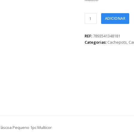
Cachepot
ADICIONAR
Vintage
Festa
Do
REF:
7893541348181
Chocolate
Categorias:
Cachepots
,
Ca
Feliz
Páscoa
Pequeno
1pc
Multicor
quantidade
 Páscoa Pequeno 1pc Multicor