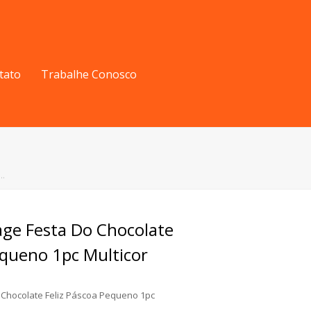
tato
Trabalhe Conosco
o…
age Festa Do Chocolate
equeno 1pc Multicor
 Chocolate Feliz Páscoa Pequeno 1pc