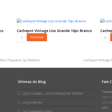
co
Cachepot Vintage Liso Grande 10pc Branco
Cachep
Cachepot
Cachep
Adicionar
Vintage
Vintage
Liso
Liso
Grande
Mini
10pc
10pc
next
lhos Pequeno 1pc Multicor
Cachepot Vintage
Branco
Vermel
post:
quantidade
quanti
Últimas do Blog
Fale 
am
ube
Telev
LAÇO CHANEL – FITA PAPERLOOK TIFFANY
0800 7
telev
LAÇO RÁPHIA
SAC:
LAÇO RÁPHIA OURO