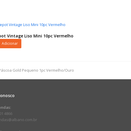
ot Vintage Liso Mini 10pc Vermelho
ot
Adicionar
 Páscoa Gold Pequeno 1pc Vermelho/Ouro
ho
dade
Conosco
endas:
01 4866
endas@albano.com.br