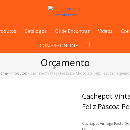
rodutos
Catálogos
Onde Encontrar
Vídeos
Con
COMPRE ONLINE
Orçamento
Home
»
Produtos
»
Cachepot Vintage Festa Do Chocolate Feliz Páscoa Pequen
Cachepot Vint
Feliz Páscoa P
Cachepot Vintage Festa Do
Multicor