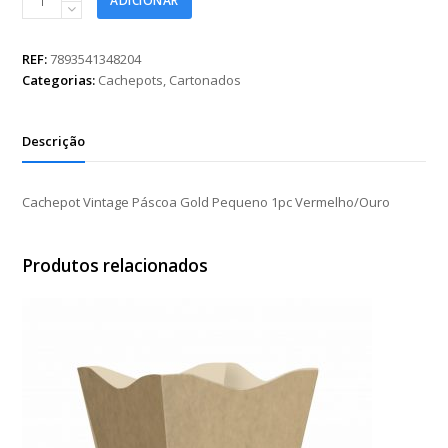
ADICIONAR
Vintage
Páscoa
Gold
REF:
7893541348204
Pequeno
Categorias:
Cachepots
,
Cartonados
1pc
Vermelho/Ouro
quantidade
Descrição
Cachepot Vintage Páscoa Gold Pequeno 1pc Vermelho/Ouro
Produtos relacionados