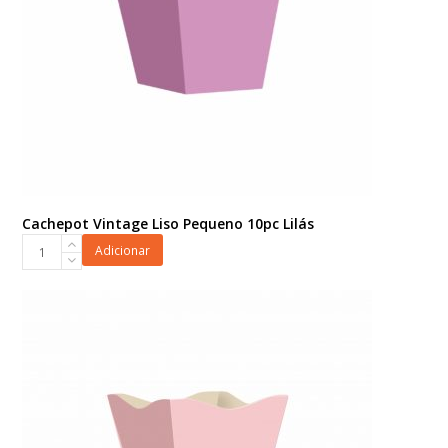
Cachepot Vintage Liso Pequeno 10pc Lilás
Cachepot
Adicionar
Vintage
Liso
Pequeno
10pc
Lilás
quantidade