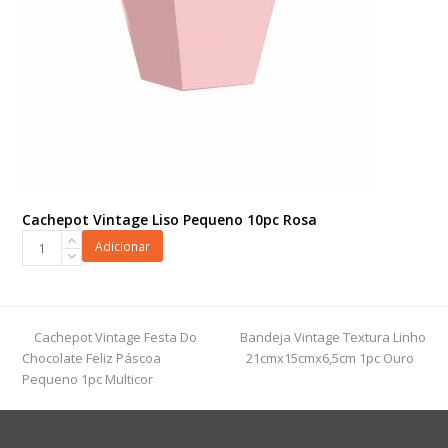
Cachepot Vintage Liso Pequeno 10pc Rosa
Cachepot
Adicionar
Vintage
Liso
Pequeno
10pc
previous
next
Cachepot Vintage Festa Do
Bandeja Vintage Textura Linho
Rosa
post:
post:
Chocolate Feliz Páscoa
21cmx15cmx6,5cm 1pc Ouro
quantidade
Pequeno 1pc Multicor