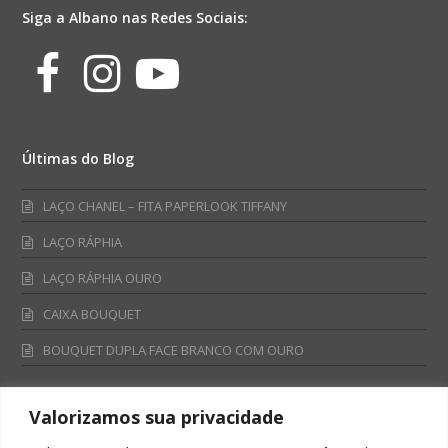
Siga a Albano nas Redes Sociais:
Facebook
Instagram
Youtube
Últimas do Blog
LAÇO CHANEL – FITA PAPERLOOK TIFFANY
LAÇO RÁPHIA
LAÇO RÁPHIA OURO
CAIXA BOUQUET
BOUQUET DUPLA FACE BRANCO COM OURO
Valorizamos sua privacidade
Fale Conosco