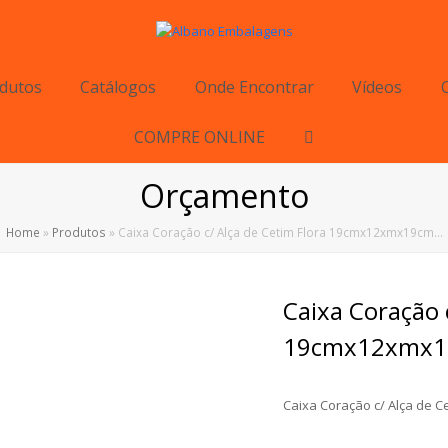
dutos
Catálogos
Onde Encontrar
Vídeos
COMPRE ONLINE
Orçamento
Home
»
Produtos
»
Caixa Coração c/ Alça de Cetim Flora 19cmx12xmx19cm…
Caixa Coração 
19cmx12xmx19
Caixa Coração c/ Alça de 