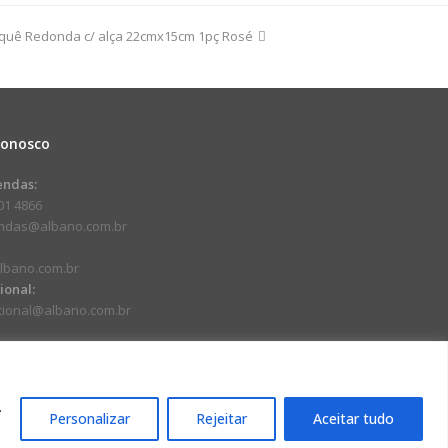
quê Redonda c/ alça 22cmx15cm 1pç Rosé
dade
Conosco
endas:
01 4866
endas@albano.com.br
lbano.com.br
cional:
ucional@albano.com.br
.
Personalizar
Rejeitar
Aceitar tudo
17-92