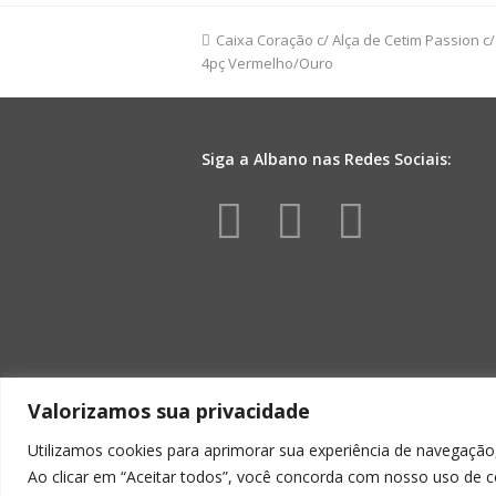
Mini
10pc
previous
Caixa Coração c/ Alça de Cetim Passion 
Branco
4pç Vermelho/Ouro
post:
quantidade
Siga a Albano nas Redes Sociais:
F
I
Y
a
n
o
c
s
u
e
t
t
Valorizamos sua privacidade
b
a
u
Utilizamos cookies para aprimorar sua experiência de navegação,
Ao clicar em “Aceitar todos”, você concorda com nosso uso de c
ALBA