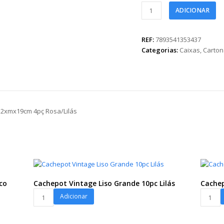
Caixa
ADICIONAR
Coração
c/
Alça
REF:
7893541353437
de
Categorias:
Caixas
,
Carto
Cetim
Flora
19cmx12xmx19cm
4pç
Rosa/Lilás
x12xmx19cm 4pç Rosa/Lilás
quantidade
co
Cachepot Vintage Liso Grande 10pc Lilás
Cachep
Cachepot
Cachep
Adicionar
Vintage
Vintage
Liso
Liso