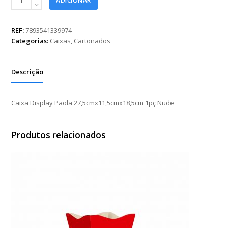
ADICIONAR
Display
Paola
27,5cmx11,5cmx18,5cm
REF:
7893541339974
1pç
Categorias:
Caixas
,
Cartonados
Nude
quantidade
Descrição
Caixa Display Paola 27,5cmx11,5cmx18,5cm 1pç Nude
Produtos relacionados