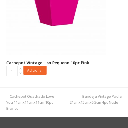
Cachepot Vintage Liso Pequeno 10pc Pink
Cachepot
Adicionar
Vintage
Liso
Pequeno
10pc
previous
next
Cachepot Quadrado Love
Bandeja Vintage Paola
Pink
post:
post:
You 11cmx11cmx11cm 10pc
21cmx15cmx6,5cm 4pc Nude
quantidade
Branco