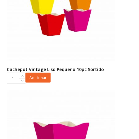
Cachepot Vintage Liso Pequeno 10pc Sortido
Cachepot
Adicionar
Vintage
Liso
Pequeno
10pc
Sortido
quantidade