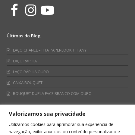
Facebook
Instagram
Youtube
Últimas do Blog
LAÇO CHANEL – FITA PAPERLOOK TIFFANY
LAÇO RÁPHIA
LAÇO RÁPHIA OURO
CAIXA BOUQUET
BOUQUET DUPLA FACE BRANCO COM OURO
Valorizamos sua privacidade
Fale Conosco
Utilizamos cookies para aprimorar sua experiência de
Televendas:
navegação, exibir anúncios ou conteúdo personalizado e
0800 701 4866