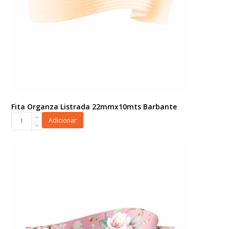
Fita Organza Listrada 22mmx10mts Barbante
Fita
Adicionar
Organza
Listrada
22mmx10mts
Barbante
quantidade