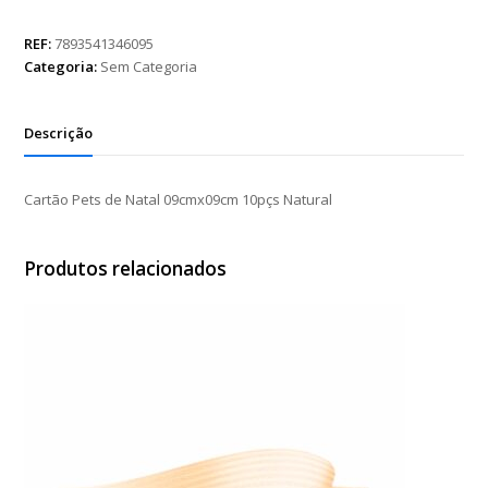
de
Natal
REF:
7893541346095
09cmx09cm
Categoria:
Sem Categoria
10pçs
Natural
quantidade
Descrição
Cartão Pets de Natal 09cmx09cm 10pçs Natural
Produtos relacionados