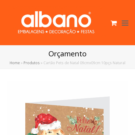
Cart
O
Mo
M
Orçamento
Home
»
Produtos
»
Cartão Pets de Natal 09cmx09cm 10pçs Natural