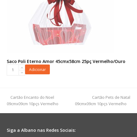
Saco Poli Eterno Amor 45cmx58cm 25pç Vermelho/Ouro
Saco
Adicionar
Poli
Eterno
Amor
45cmx58cm
previous
next
Cartão Encanto do Noel
Cartão Pets de Natal
25pç
post:
post:
09cmx09cm 10pçs Vermelho
09cmx09cm 10pçs Vermelho
Vermelho/Ouro
quantidade
Siga a Albano nas Redes Sociais: