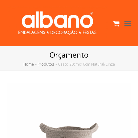
Cart
O
Mo
M
Orçamento
Home
»
Produtos
»
Cesto 20cmx16cm Natural/Cinza