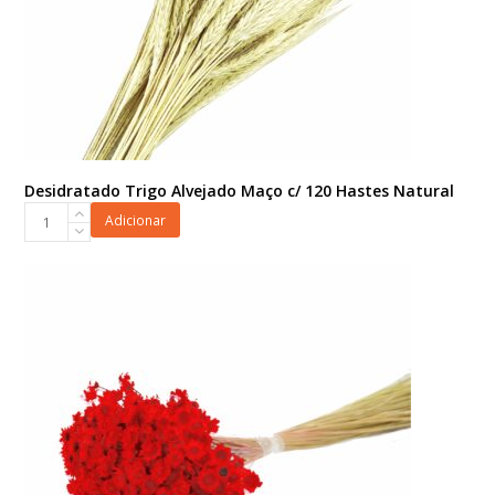
Desidratado Trigo Alvejado Maço c/ 120 Hastes Natural
Desidratado
Adicionar
Trigo
Alvejado
Maço
c/
120
Hastes
Natural
quantidade