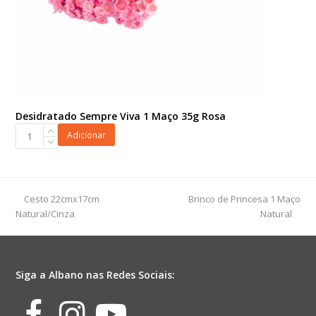
Desidratado Sempre Viva 1 Maço 35g Rosa
Desidratado
Adicionar
Sempre
Viva
1
Maço
previous
next
Cesto 22cmx17cm
Brinco de Princesa 1 Maço
35g
post:
post:
Natural/Cinza
Natural
Rosa
quantidade
Siga a Albano nas Redes Sociais:
Facebook
Instagram
Youtube