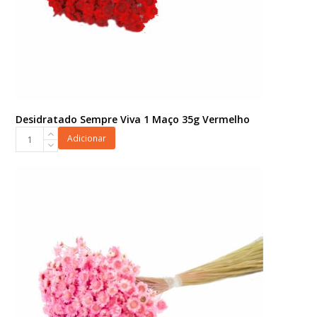
Desidratado Sempre Viva 1 Maço 35g Vermelho
Desidratado
Adicionar
Sempre
Viva
1
Maço
35g
Vermelho
quantidade