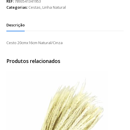
quantidade
REF:
7893541341953
Categorias:
Cestas
,
Linha Natural
Descrição
Cesto 20cmx16cm Natural/Cinza
Produtos relacionados