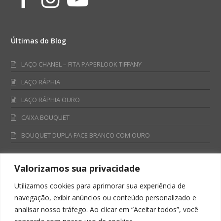
Últimas do Blog
LAÇO CHANEL – FITA PAPERLOOK TIFFANY
LAÇO RÁPHIA
LAÇO RÁPHIA OURO
CAIXA BOUQUET
BOUQUET DUPLA FACE BRANCO COM OURO
Valorizamos sua privacidade
Fale Conosco
Utilizamos cookies para aprimorar sua experiência de
Televendas:
navegação, exibir anúncios ou conteúdo personalizado e
0800 701 4866
analisar nosso tráfego. Ao clicar em “Aceitar todos”, você
televendas@albano.com.br