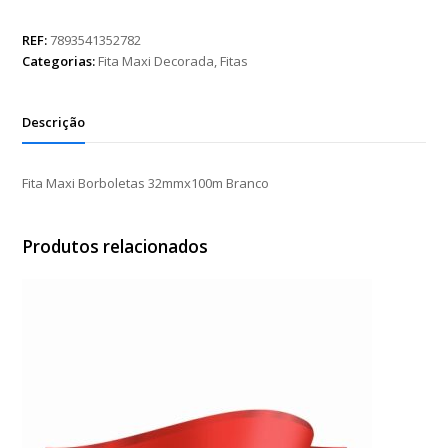
Borboletas
32mmx100m
REF:
7893541352782
Branco
Categorias:
Fita Maxi Decorada
,
Fitas
quantidade
Descrição
Fita Maxi Borboletas 32mmx100m Branco
Produtos relacionados