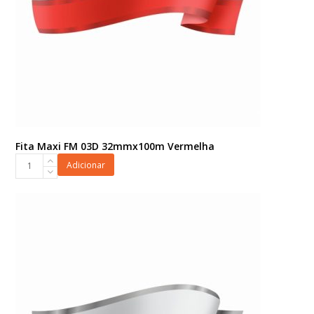
Fita Maxi FM 03D 32mmx100m Vermelha
Fita
Adicionar
Maxi
FM
03D
32mmx100m
Vermelha
quantidade