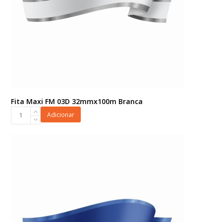
Fita Maxi FM 03D 32mmx100m Branca
Fita
Adicionar
Maxi
FM
03D
32mmx100m
Branca
quantidade