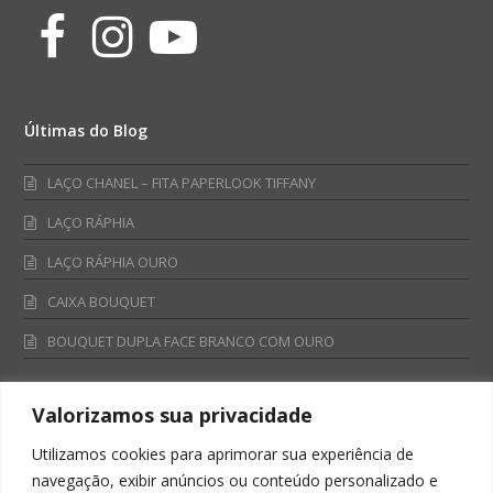
Facebook
Instagram
Youtube
Últimas do Blog
LAÇO CHANEL – FITA PAPERLOOK TIFFANY
LAÇO RÁPHIA
LAÇO RÁPHIA OURO
CAIXA BOUQUET
BOUQUET DUPLA FACE BRANCO COM OURO
Valorizamos sua privacidade
Fale Conosco
Utilizamos cookies para aprimorar sua experiência de
Televendas:
navegação, exibir anúncios ou conteúdo personalizado e
0800 701 4866