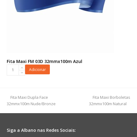
Fita Maxi FM 03D 32mmx100m Azul
Fita
Adicionar
Maxi
FM
03D
32mmx100m
previous
next
Fita Maxi Dupla Face
Fita Maxi Borboletas
Azul
post:
post:
32mmx100m Nude/Bronze
32mmx100m Natural
quantidade
Siga a Albano nas Redes Sociais: