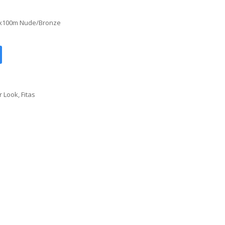
mx100m Nude/Bronze
r Look
,
Fitas