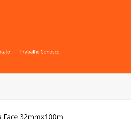
ntato
Trabalhe Conosco
la Face 32mmx100m