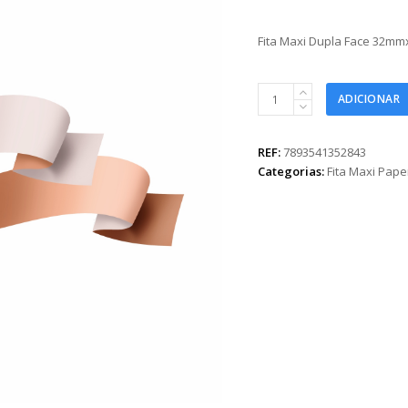
Fita Maxi Dupla Face 32m
Fita
ADICIONAR
Maxi
Dupla
Face
REF:
7893541352843
32mmx100m
Categorias:
Fita Maxi Pape
Nude/Bronze
quantidade