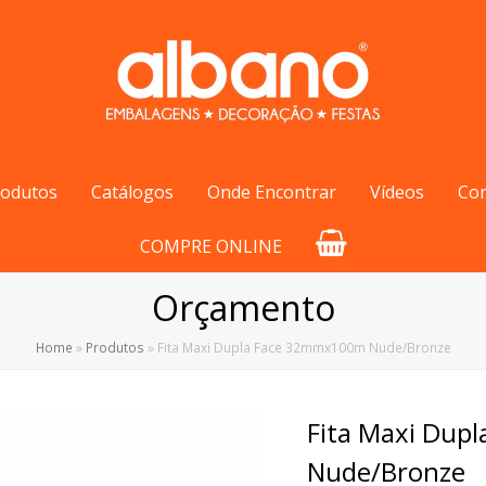
rodutos
Catálogos
Onde Encontrar
Vídeos
Co
COMPRE ONLINE
Orçamento
Home
»
Produtos
»
Fita Maxi Dupla Face 32mmx100m Nude/Bronze
Fita Maxi Dup
Nude/Bronze