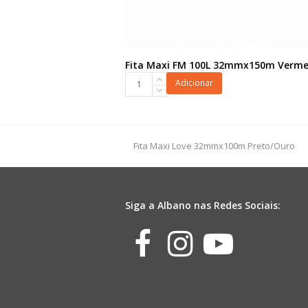
Fita Maxi FM 100L 32mmx150m Verme
Fita
Adicionar
Maxi
FM
100L
32mmx150m
previous
Fita Maxi Love 32mmx100m Preto/Ouro
Vermelho
post:
quantidade
Siga a Albano nas Redes Sociais:
Facebook
Instagr
Yout