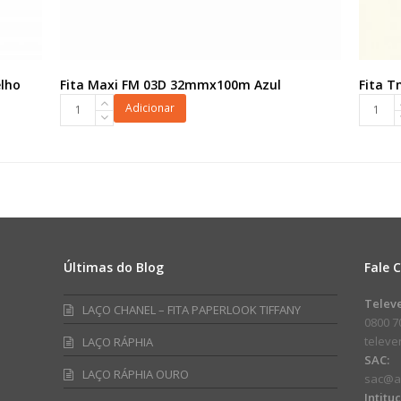
lho
Fita Maxi FM 03D 32mmx100m Azul
Fita T
Fita
Fita
Adicionar
Maxi
Tnt
FM
c/
03D
Lurex
32mmx100m
45mmx
Azul
Branco
quantidade
quanti
Últimas do Blog
Fale 
am
ube
Telev
LAÇO CHANEL – FITA PAPERLOOK TIFFANY
0800 7
telev
LAÇO RÁPHIA
SAC:
LAÇO RÁPHIA OURO
sac@a
Intitu